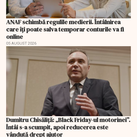
ANAF schimbă regulile medierii. Întâlnirea
care îți poate salva temporar conturile va fi
online
05 AUGUST 2026
Dumitru Chisăliță: „Black Friday-ul motorinei”.
Întâi s-a scumpit, apoi reducerea este
vândută drept ajutor