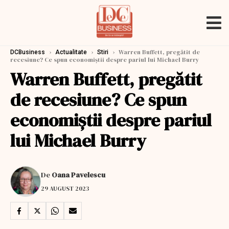
›
›
›
Warren Buffett, pregătit de
DCBusiness
Actualitate
Stiri
recesiune? Ce spun economiștii despre pariul lui Michael Burry
Warren Buffett, pregătit
de recesiune? Ce spun
economiștii despre pariul
lui Michael Burry
De
Oana Pavelescu
29 AUGUST 2023