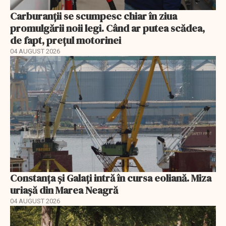
Carburanții se scumpesc chiar în ziua
promulgării noii legi. Când ar putea scădea,
de fapt, prețul motorinei
04 AUGUST 2026
Constanța și Galați intră în cursa eoliană. Miza
uriașă din Marea Neagră
04 AUGUST 2026