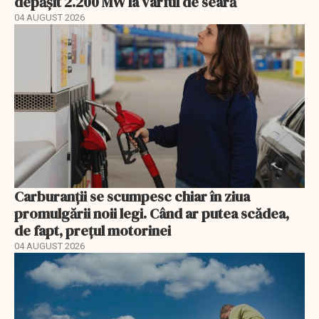
depășit 2.200 MW la vârful de seară
04 AUGUST 2026
Carburanții se scumpesc chiar în ziua
promulgării noii legi. Când ar putea scădea,
de fapt, prețul motorinei
04 AUGUST 2026