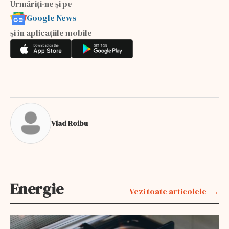
Urmăriți-ne și pe
Google News
și în aplicațiile mobile
Vlad Roibu
Energie
Vezi toate articolele