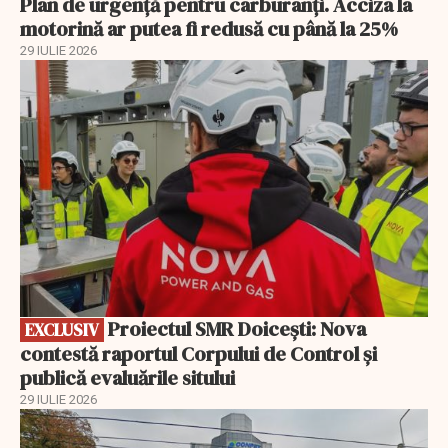
Plan de urgență pentru carburanți. Acciza la
motorină ar putea fi redusă cu până la 25%
29 IULIE 2026
EXCLUSIV
Proiectul SMR Doicești: Nova
EXCLUSIV
contestă raportul Corpului de Control și
publică evaluările sitului
29 IULIE 2026