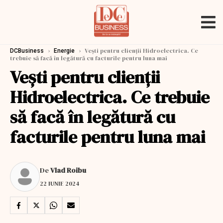
›
›
Vești pentru clienții Hidroelectrica. Ce
DCBusiness
Energie
trebuie să facă în legătură cu facturile pentru luna mai
Vești pentru clienții
Hidroelectrica. Ce trebuie
să facă în legătură cu
facturile pentru luna mai
De
Vlad Roibu
22 IUNIE 2024