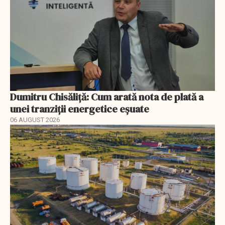
Dumitru Chisăliță: Cum arată nota de plată a
unei tranziții energetice eșuate
06 AUGUST 2026