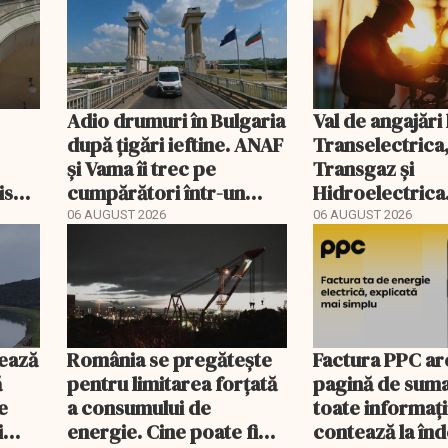
Adio drumuri în Bulgaria
Val de angajări 
după țigări ieftine. ANAF
Transelectrica
și Vama îi trec pe
Transgaz și
riscă
cumpărători într-un
Hidroelectrica
scal
registru electronic
400 de posturi
06 AUGUST 2026
06 AUGUST 2026
ează
România se pregătește
Factura PPC ar
ă
pentru limitarea forțată
pagină de suma
e
a consumului de
toate informați
i
energie. Cine poate fi
contează la î