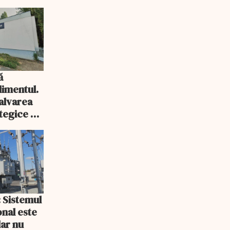
ă
imentul.
salvarea
tegice a
: Sistemul
onal este
dar nu