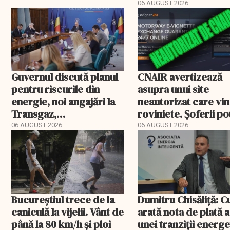
energetic
06 AUGUST 2026
Guvernul discută planul
CNAIR avertizează
pentru riscurile din
asupra unui site
energie, noi angajări la
neautorizat care vi
Transgaz,
roviniete. Șoferii po
Transelectrica și
plăti și cu 186% mai 
06 AUGUST 2026
06 AUGUST 2026
Hidroelectrica și
programul pentru di
Bucureștiul trece de la
Dumitru Chisăliță: 
caniculă la vijelii. Vânt de
arată nota de plată a
până la 80 km/h și ploi
unei tranziții energ