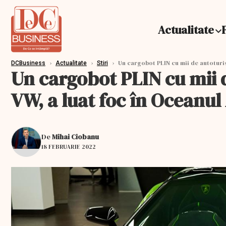
Actualitate
›
›
›
Un cargobot PLIN cu mii de autoturis
DCBusiness
Actualitate
Stiri
Un cargobot PLIN cu mii 
VW, a luat foc în Oceanul
De
Mihai Ciobanu
18 FEBRUARIE 2022