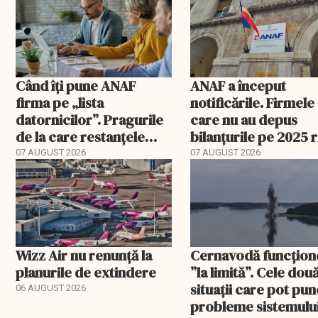
Când îți pune ANAF
ANAF a început
firma pe „lista
notificările. Firmele
datornicilor”. Pragurile
care nu au depus
de la care restanțele
bilanțurile pe 2025 
devin publice
să ajungă inactive fi
07 AUGUST 2026
07 AUGUST 2026
Wizz Air nu renunță la
Cernavodă funcțion
planurile de extindere
”la limită”. Cele dou
situații care pot pun
06 AUGUST 2026
probleme sistemulu