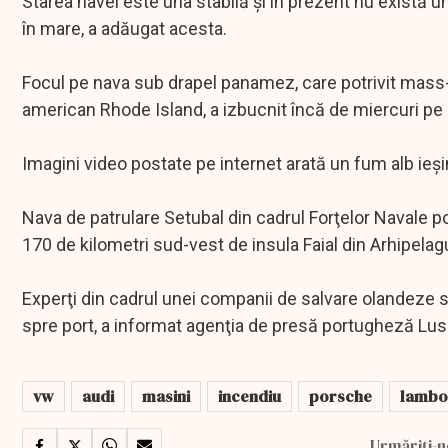
Starea navei este una stabilă şi în prezent nu există u
în mare, a adăugat acesta.
Focul pe nava sub drapel panamez, care potrivit mass-
american Rhode Island, a izbucnit încă de miercuri pe 
Imagini video postate pe internet arată un fum alb ieşi
Nava de patrulare Setubal din cadrul Forţelor Navale po
170 de kilometri sud-vest de insula Faial din Arhipelag
Experţi din cadrul unei companii de salvare olandeze su
spre port, a informat agenţia de presă portugheză Lu
vw
audi
masini
incendiu
porsche
lambo
Urmăriți-n