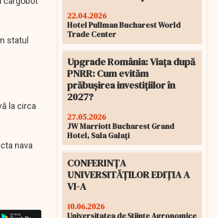
in cargobot
22.04.2026
Hotel Pullman Bucharest World
Trade Center
n statul
Upgrade România: Viața după
PNRR: Cum evităm
prăbușirea investițiilor în
2027?
ă la circa
27.05.2026
JW Marriott Bucharest Grand
Hotel, Sala Galați
acta nava
CONFERINȚA
UNIVERSITĂȚILOR EDIȚIA A
VI-A
10.06.2026
Universitatea de Științe Agronomice