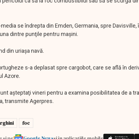
n pericolul ca să ia foc combustibilul sau să se scurgă d
media se îndrepta din Emden, Germania, spre Davisville, î
una dintre punţile pentru maşini.
nd din uriaşa navă.
rtugheze s-a deplasat spre cargobot, care se află în deriv
ul Azore.
nt aşteptaţi vineri pentru a examina posibilitatea de a tr
sa, transmite Agerpres.
rghini
foc
Google News
e și pe
și în aplicațiile mobile