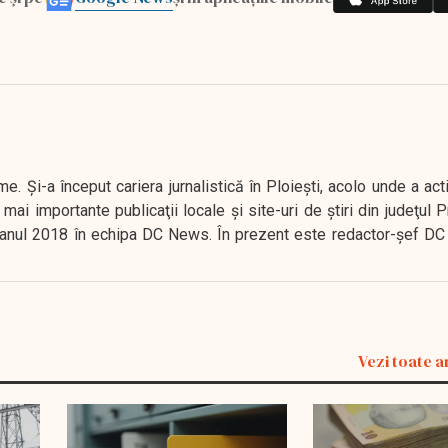
. Şi-a început cariera jurnalistică în Ploieşti, acolo unde a act
mai importante publicaţii locale şi site-uri de ştiri din judeţul
 în anul 2018 în echipa DC News. În prezent este redactor-şef DC
Vezi toate a