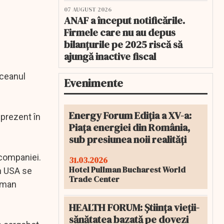
07 AUGUST 2026
ANAF a început notificările.
Firmele care nu au depus
bilanțurile pe 2025 riscă să
ajungă inactive fiscal
Oceanul
Evenimente
Energy Forum Ediția a XV-a:
 prezent în
Piața energiei din România,
sub presiunea noii realități
 companiei.
31.03.2026
Hotel Pullman Bucharest World
en USA se
Trade Center
erman
HEALTH FORUM: Știința vieții-
sănătatea bazată pe dovezi