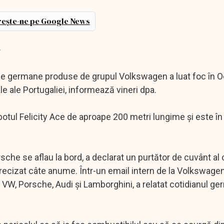
ește-ne pe Google News
.
me germane produse de grupul Volkswagen a luat foc în 
ale ale Portugaliei, informează vineri dpa.
tul Felicity Ace de aproape 200 metri lungime şi este în
sche se aflau la bord, a declarat un purtător de cuvânt al
 precizat câte anume. Într-un email intern de la Volkswag
VW, Porsche, Audi şi Lamborghini, a relatat cotidianul g