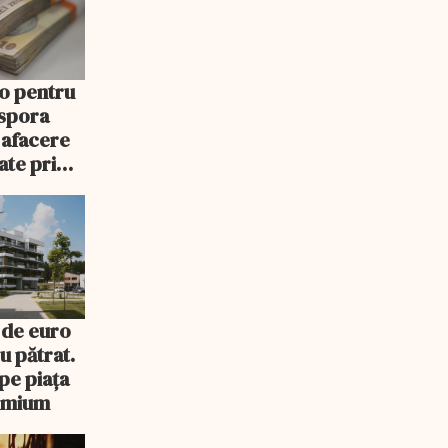
o pentru
aspora
 afacere
oate primi
uie
 de euro
u pătrat.
pe piața
remium