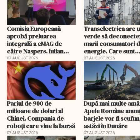
Comisia Europeană
Transelectrica are 
aprobă preluarea
verde să deconecte
integrală a eMAG de
marii consumatori 
către Naspers. Iulian
energie. Care sunt
Stanciu iese din
condițiile
07 AUGUST 2026
07 AUGUST 2026
acționariat
Pariul de 900 de
După mai multe amâ
milioane de dolari al
Apele Române anunț
Chinei. Compania de
barjele vor fi scufu
roboți care vine la bursă
astăzi în Dunăre
07 AUGUST 2026
07 AUGUST 2026