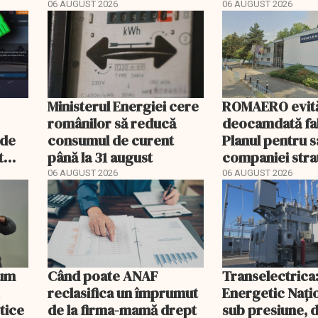
deconectat
06 AUGUST 2026
06 AUGUST 2026
Ministerul Energiei cere
ROMAERO evit
românilor să reducă
deocamdată fal
nde
consumul de curent
Planul pentru 
t
până la 31 august
companiei stra
mult
fost confirmat
06 AUGUST 2026
06 AUGUST 2026
Cum
Când poate ANAF
Transelectrica
reclasifica un împrumut
Energetic Nați
etice
de la firma-mamă drept
sub presiune, 