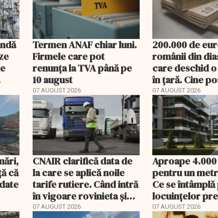
undă
Termen ANAF chiar luni.
200.000 de eur
ze
Firmele care pot
românii din di
de
renunța la TVA până pe
care deschid o
10 august
în țară. Cine p
banii și ce treb
07 AUGUST 2026
07 AUGUST 2026
rambursat
nări,
CNAIR clarifică data de
Aproape 4.000
ă că
la care se aplică noile
pentru un metr
ndate
tarife rutiere. Când intră
Ce se întâmplă 
în vigoare rovinieta și
locuințelor p
TollRo
07 AUGUST 2026
07 AUGUST 2026