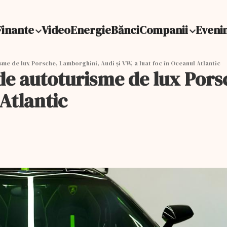
Finante
Video
Energie
Bănci
Companii
Eveni
me de lux Porsche, Lamborghini, Audi şi VW, a luat foc în Oceanul Atlantic
de autoturisme de lux Pors
 Atlantic