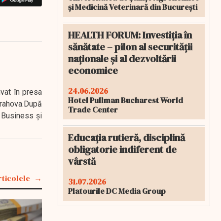
și Medicină Veterinară din București
HEALTH FORUM: Investiția în
sănătate – pilon al securității
naționale și al dezvoltării
economice
24.06.2026
ivat în presa
Hotel Pullman Bucharest World
 Prahova.După
Trade Center
 Business şi
Educația rutieră, disciplină
obligatorie indiferent de
vârstă
rticolele
31.07.2026
Platourile DC Media Group