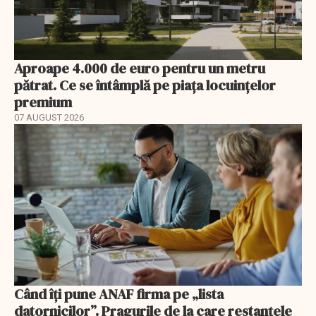
Aproape 4.000 de euro pentru un metru
pătrat. Ce se întâmplă pe piața locuințelor
premium
07 AUGUST 2026
Când îți pune ANAF firma pe „lista
datornicilor”. Pragurile de la care restanțele