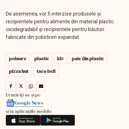
De asemenea, vor fi interzise produsele şi
recipientele pentru alimente din material plastic
oxodegradabil şi recipientele pentru băuturi
fabricate din polistiren expandat.
poluare
plastic
kfc
paie din plastic
pizza hut
taco bell
Urmăriți-ne și pe
Google News
și în aplicațiile mobile