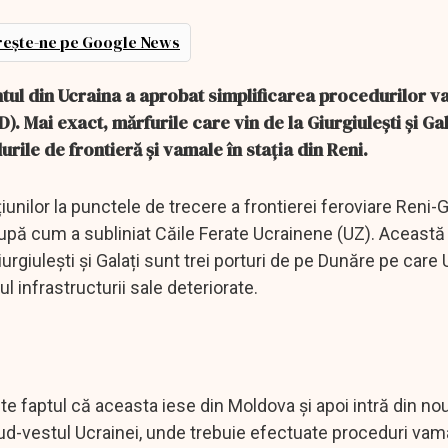
ește-ne pe Google News
tul din Ucraina a aprobat simplificarea procedurilor v
D). Mai exact, mărfurile care vin de la Giurgiulești și Ga
rile de frontieră și vamale în stația din Reni.
unilor la punctele de trecere a frontierei feroviare Reni-G
, după cum a subliniat Căile Ferate Ucrainene (UZ). Aceast
rgiulești și Galați sunt trei porturi de pe Dunăre pe care 
ul infrastructurii sale deteriorate.
ste faptul că aceasta iese din Moldova și apoi intră din nou
d-vestul Ucrainei, unde trebuie efectuate proceduri vam