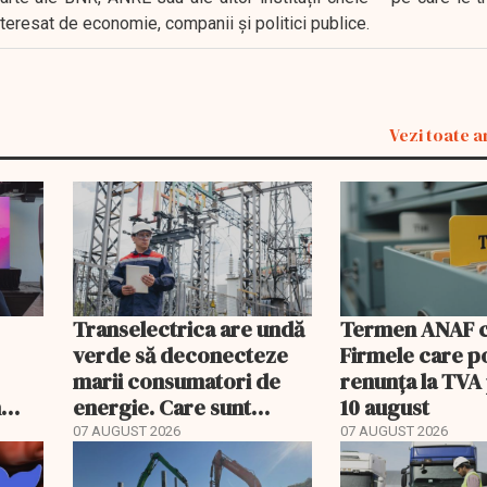
interesat de economie, companii și politici publice.
Vezi toate a
Transelectrica are undă
Termen ANAF ch
verde să deconecteze
Firmele care p
marii consumatori de
renunța la TVA
n
energie. Care sunt
10 august
condițiile
07 AUGUST 2026
07 AUGUST 2026