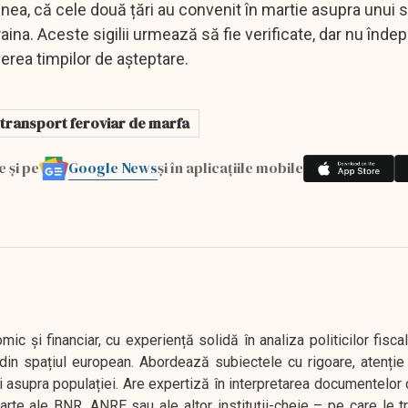
ea, că cele două țări au convenit în martie asupra unui si
ina. Aceste sigilii urmează să fie verificate, dar nu îndepă
erea timpilor de așteptare.
transport feroviar de marfa
Google News
e și pe
și în aplicațiile mobile
 și financiar, cu experiență solidă în analiza politicilor fiscal
in spațiul european. Abordează subiectele cu rigoare, atenție l
i asupra populației. Are expertiză în interpretarea documentelor 
oarte ale BNR, ANRE sau ale altor instituții-cheie – pe care le 