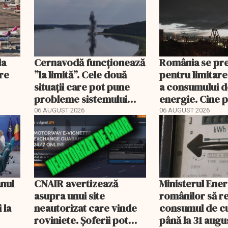
la
Cernavodă funcționează
România se pr
ere
”la limită”. Cele două
pentru limitare
situații care pot pune
a consumului d
probleme sistemului
energie. Cine p
energetic
deconectat
06 AUGUST 2026
06 AUGUST 2026
anul
CNAIR avertizează
Ministerul Ener
asupra unui site
românilor să r
 la
neautorizat care vinde
consumul de c
roviniete. Șoferii pot
până la 31 augu