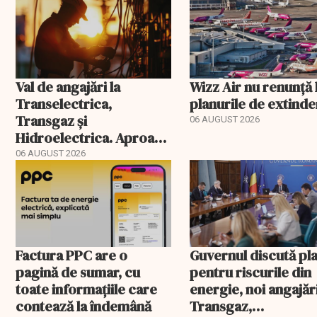
Val de angajări la
Wizz Air nu renunță 
Transelectrica,
planurile de extind
Transgaz și
06 AUGUST 2026
Hidroelectrica. Aproape
400 de posturi aprobate
06 AUGUST 2026
Factura PPC are o
Guvernul discută pl
pagină de sumar, cu
pentru riscurile din
toate informațiile care
energie, noi angajări
contează la îndemână
Transgaz,