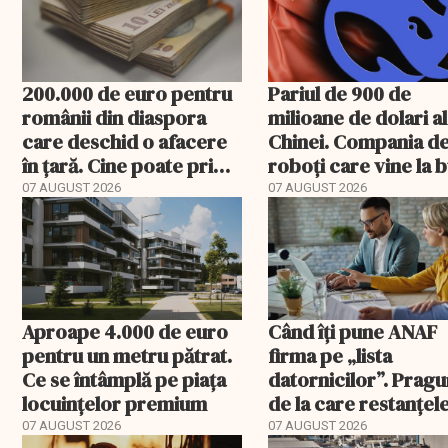
200.000 de euro pentru
Pariul de 900 de
românii din diaspora
milioane de dolari al
care deschid o afacere
Chinei. Compania d
în țară. Cine poate primi
roboți care vine la 
banii și ce trebuie
07 AUGUST 2026
07 AUGUST 2026
rambursat
Aproape 4.000 de euro
Când îți pune ANAF
pentru un metru pătrat.
firma pe „lista
Ce se întâmplă pe piața
datornicilor”. Pragu
locuințelor premium
de la care restanțel
devin publice
07 AUGUST 2026
07 AUGUST 2026