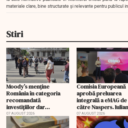
materiale clare, bine structurate și relevante pentru publicul 
Stiri
Moody’s menține
Comisia Europeană
România în categoria
aprobă preluarea
recomandată
integrală a eMAG de
investițiilor dar
către Naspers. Iulia
transmite un
Stanciu iese din
07 AUGUST 2026
07 AUGUST 2026
avertisment
acționariat