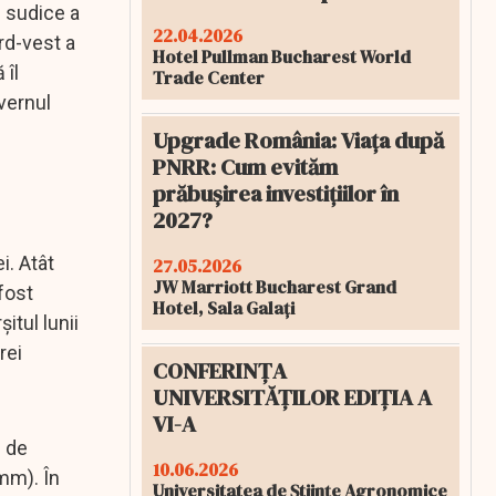
i sudice a
22.04.2026
rd-vest a
Hotel Pullman Bucharest World
 îl
Trade Center
uvernul
Upgrade România: Viața după
PNRR: Cum evităm
prăbușirea investițiilor în
2027?
i. Atât
27.05.2026
JW Marriott Bucharest Grand
fost
Hotel, Sala Galați
itul lunii
rei
CONFERINȚA
UNIVERSITĂȚILOR EDIȚIA A
VI-A
i de
10.06.2026
mm). În
Universitatea de Științe Agronomice