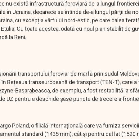
e nu există infrastructură feroviară de-a lungul frontiere
le în Ucraina, deoarece se întinde de-a lungul părții de no
raina, cu excepția vârfului nord-estic, pe care calea ferată
 Etulia. Cu toate acestea, odată cu noul plan stabilit de g
scă la Reni.
sionării transportului feroviar de marfă prin sudul Moldove
re în Rețeaua transeuropeană de transport (TEN-T), care a 
zyne-Basarabeasca, de exemplu, a fost restabilită la sfârș
 de UZ pentru a deschide șase puncte de trecere a frontie
argo Poland, o filială internațională care va furniza servici
tamentul standard (1435 mm), cât și pentru cel lat (1520 