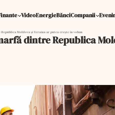
Finante
Video
Energie
Bănci
Companii
Eveni
 Republica Moldova și Ucraina ar putea crește în volum
marfă dintre Republica Mol