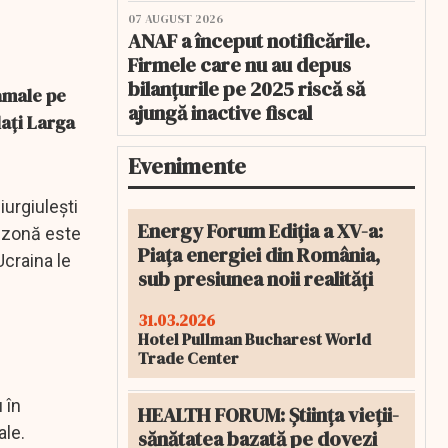
07 AUGUST 2026
ANAF a început notificările.
Firmele care nu au depus
bilanțurile pe 2025 riscă să
amale pe
ajungă inactive fiscal
lați Larga
Evenimente
iurgiulești
Energy Forum Ediția a XV-a:
ă zonă este
Piața energiei din România,
Ucraina le
sub presiunea noii realități
31.03.2026
Hotel Pullman Bucharest World
Trade Center
 în
HEALTH FORUM: Știința vieții-
ale.
sănătatea bazată pe dovezi