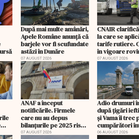
După mai multe amânări,
CNAIR clarifică
Apele Române anunță că
la care se aplic
e
barjele vor fi scufundate
tarife rutiere. 
bursă
astăzi în Dunăre
în vigoare rovin
TollRo
07 AUGUST 2026
07 AUGUST 2026
ANAF a început
Adio drumuri î
notificările. Firmele
după țigări ief
rile
care nu au depus
și Vama îi trec 
e
bilanțurile pe 2025 riscă
cumpărători în
să ajungă inactive fiscal
registru electr
07 AUGUST 2026
06 AUGUST 2026