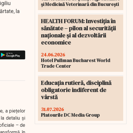
giliu
și Medicină Veterinară din București
rtate, la
HEALTH FORUM: Investiția în
sănătate – pilon al securității
naționale și al dezvoltării
economice
24.06.2026
Hotel Pullman Bucharest World
Trade Center
Educația rutieră, disciplină
obligatorie indiferent de
vârstă
31.07.2026
e, a piețelor
Platourile DC Media Group
a detaliu și
oficiale – de
transformă în