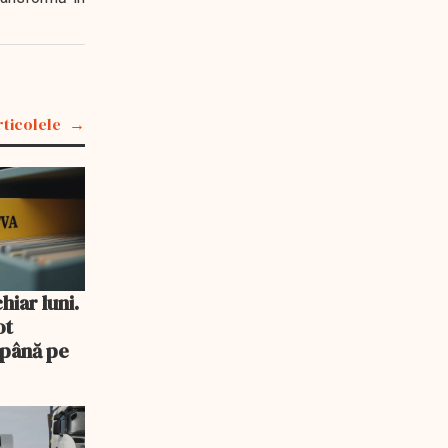
rticolele
iar luni.
ot
 până pe