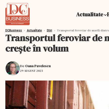
Actualitate
›
›
›
Transportul feroviar de marfă dintre
DCBusiness
Actualitate
Stiri
Transportul feroviar de 
crește în volum
De
Oana Pavelescu
29 AUGUST 2023