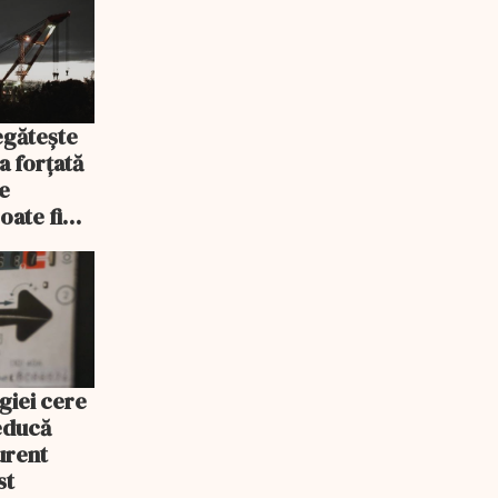
egătește
a forțată
e
oate fi
giei cere
educă
urent
st