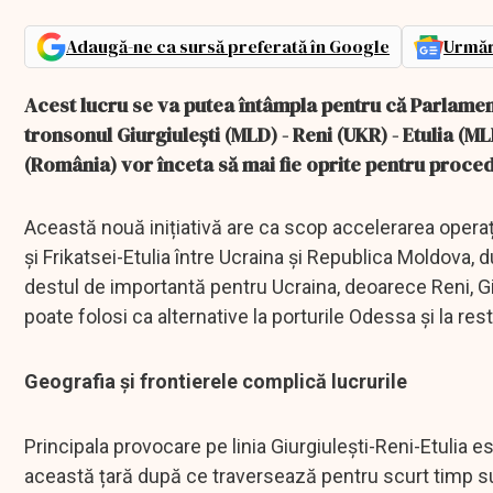
Adaugă-ne ca sursă preferată în Google
Urmăr
Acest lucru se va putea întâmpla pentru că Parlamen
tronsonul Giurgiulești (MLD) - Reni (UKR) - Etulia (ML
(România) vor înceta să mai fie oprite pentru procedu
Această nouă inițiativă are ca scop accelerarea operați
și Frikatsei-Etulia între Ucraina și Republica Moldova
destul de importantă pentru Ucraina, deoarece Reni, Giu
poate folosi ca alternative la porturile Odessa și la rest
Geografia și frontierele complică lucrurile
Principala provocare pe linia Giurgiulești-Reni-Etulia e
această țară după ce traversează pentru scurt timp su