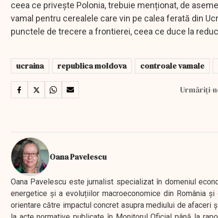
ceea ce privește Polonia, trebuie menționat, de asemen
vamal pentru cerealele care vin pe calea ferată din Ucra
punctele de trecere a frontierei, ceea ce duce la reduc
ucraina
republica moldova
controale vamale
Urmăriți-n
Oana Pavelescu
Oana Pavelescu este jurnalist specializat în domeniul economic
energetice și a evoluțiilor macroeconomice din România și d
orientare către impactul concret asupra mediului de afaceri ș
la acte normative publicate în Monitorul Oficial până la rap