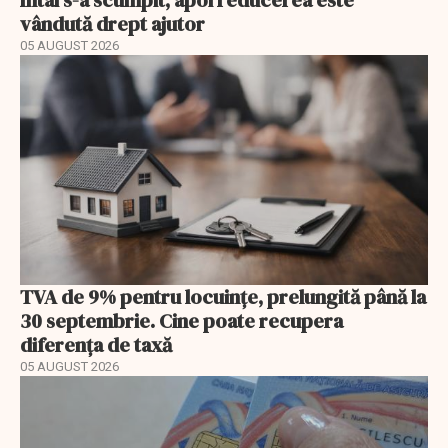
Întâi s-a scumpit, apoi reducerea este
vândută drept ajutor
05 AUGUST 2026
TVA de 9% pentru locuințe, prelungită până la
30 septembrie. Cine poate recupera
diferența de taxă
05 AUGUST 2026
EXCLUSIV