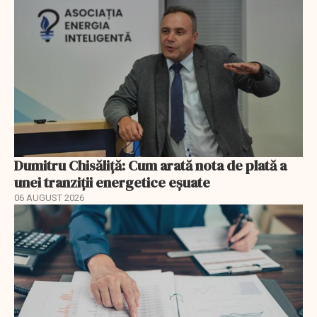
Dumitru Chisăliță: Cum arată nota de plată a
unei tranziții energetice eșuate
06 AUGUST 2026