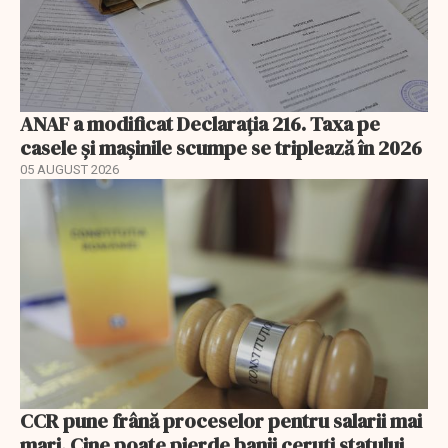
ANAF a modificat Declarația 216. Taxa pe
casele și mașinile scumpe se triplează în 2026
05 AUGUST 2026
CCR pune frână proceselor pentru salarii mai
mari. Cine poate pierde banii ceruți statului