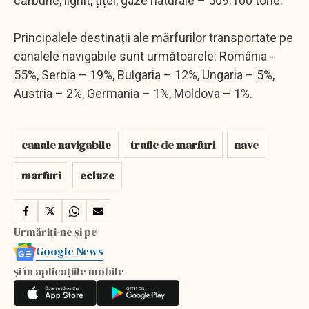
cărbune, lignit, țiței, gaze naturale – 509.100 tone.
Principalele destinații ale mărfurilor transportate pe
canalele navigabile sunt următoarele: România -
55%, Serbia – 19%, Bulgaria – 12%, Ungaria – 5%,
Austria – 2%, Germania – 1%, Moldova – 1%.
canale navigabile
trafic de marfuri
nave
marfuri
ecluze
Urmăriți-ne și pe
Google News
și în aplicațiile mobile