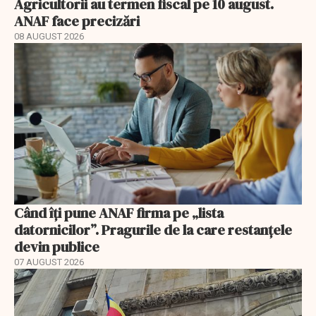
Agricultorii au termen fiscal pe 10 august.
ANAF face precizări
08 AUGUST 2026
Când îți pune ANAF firma pe „lista
datornicilor”. Pragurile de la care restanțele
devin publice
07 AUGUST 2026