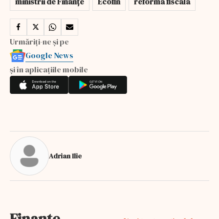
ministrii de Finanțe
Ecofin
reforma fiscala
Urmăriți-ne și pe
Google News
și în aplicațiile mobile
Adrian Ilie
Finante