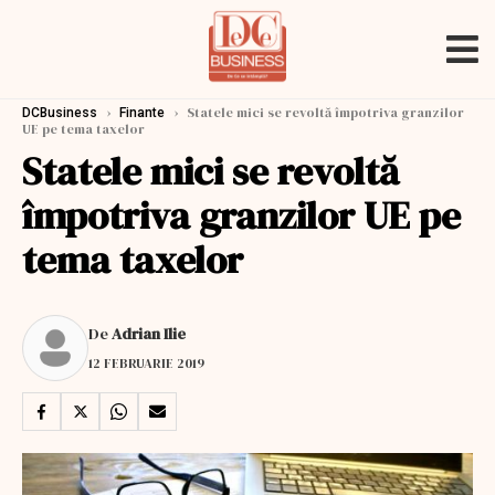
›
›
Statele mici se revoltă împotriva granzilor
DCBusiness
Finante
UE pe tema taxelor
Statele mici se revoltă
împotriva granzilor UE pe
tema taxelor
De
Adrian Ilie
12 FEBRUARIE 2019