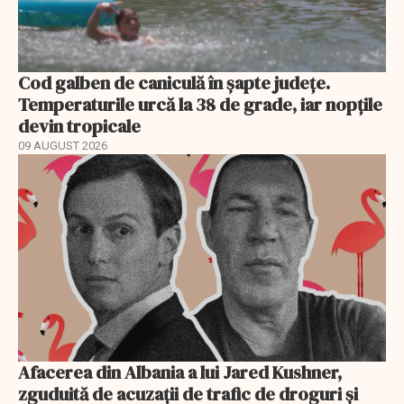
Cod galben de caniculă în șapte județe.
Temperaturile urcă la 38 de grade, iar nopțile
devin tropicale
09 AUGUST 2026
Afacerea din Albania a lui Jared Kushner,
zguduită de acuzații de trafic de droguri și