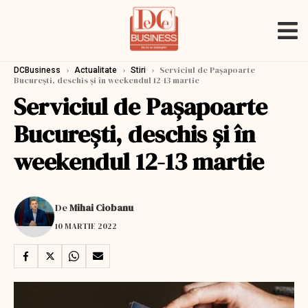
›
›
›
Serviciul de Pașapoarte
DCBusiness
Actualitate
Stiri
București, deschis şi în weekendul 12-13 martie
Serviciul de Pașapoarte
București, deschis şi în
weekendul 12-13 martie
De
Mihai Ciobanu
10 MARTIE 2022