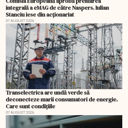
Comisia Europeană aprobă preluarea
integrală a eMAG de către Naspers. Iulian
Stanciu iese din acționariat
07 AUGUST 2026
Transelectrica are undă verde să
deconecteze marii consumatori de energie.
Care sunt condițiile
07 AUGUST 2026