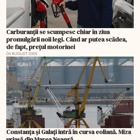
Carburanții se scumpesc chiar în ziua
promulgării noii legi. Când ar putea scădea,
de fapt, prețul motorinei
04 AUGUST 2026
Constanța și Galați intră în cursa eoliană. Miza
uriașă din Marea Neagră