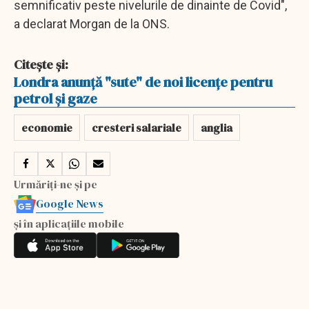
semnificativ peste nivelurile de dinainte de Covid",
a declarat Morgan de la ONS.
Citește și:
Londra anunță "sute" de noi licențe pentru
petrol și gaze
economie
cresteri salariale
anglia
Urmăriți-ne și pe
Google News
și în aplicațiile mobile