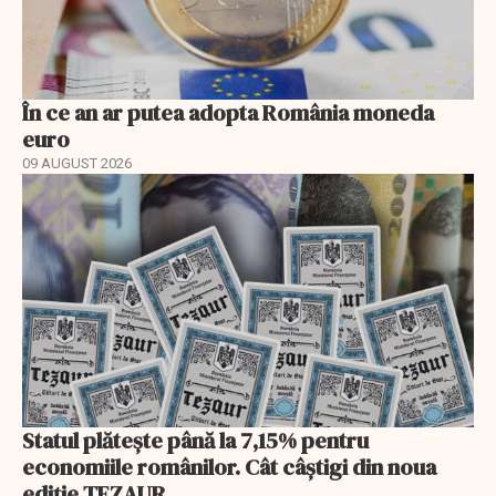
În ce an ar putea adopta România moneda
euro
09 AUGUST 2026
Statul plătește până la 7,15% pentru
economiile românilor. Cât câștigi din noua
ediție TEZAUR