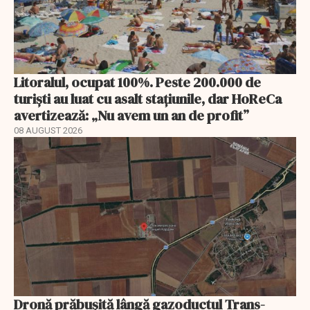
Litoralul, ocupat 100%. Peste 200.000 de
turiști au luat cu asalt stațiunile, dar HoReCa
avertizează: „Nu avem un an de profit”
08 AUGUST 2026
Dronă prăbușită lângă gazoductul Trans-