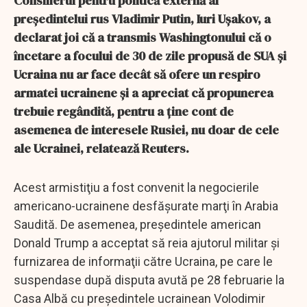
Consilierul pentru politică externă al
preşedintelui rus Vladimir Putin, Iuri Uşakov, a
declarat joi că a transmis Washingtonului că o
încetare a focului de 30 de zile propusă de SUA şi
Ucraina nu ar face decât să ofere un respiro
armatei ucrainene şi a apreciat că propunerea
trebuie regândită, pentru a ţine cont de
asemenea de interesele Rusiei, nu doar de cele
ale Ucrainei, relatează Reuters.
Acest armistiţiu a fost convenit la negocierile
americano-ucrainene desfăşurate marţi în Arabia
Saudită. De asemenea, preşedintele american
Donald Trump a acceptat să reia ajutorul militar şi
furnizarea de informaţii către Ucraina, pe care le
suspendase după disputa avută pe 28 februarie la
Casa Albă cu preşedintele ucrainean Volodimir