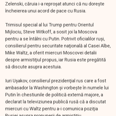
Zelenski, căruia i-a reproşat atunci că nu doreşte
încheierea unui acord de pace cu Rusia.
Trimisul special al lui Trump pentru Orientul
Mijlociu, Steve Witkoff, a sosit joi la Moscova
pentru a se întâlni cu Putin. Potrivit oficialilor ruşi,
consilierul pentru securitate naţională al Casei Albe,
Mike Waltz, a oferit miercuri Moscovei detalii
despre armistiţiul propus, iar Rusia este pregătită
să discute asupra acestuia.
Iuri Uşakov, consilierul prezidenţial rus care a fost
ambasador la Washington şi vorbeşte în numele lui
Putin în chestiunile de politică externă majore, a
declarat la televiziunea publică rusă că a discutat
miercuri cu Waltz pentru a-i comunica poziţia
Rusiei asupra propunerii de armistiţiu.