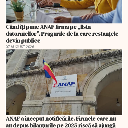
Când îți pune ANAF firma pe „lista
datornicilor”. Pragurile de la care restanțele
devin publice
07 AUGUST 2026
ANAF a început notificările. Firmele care nu
au depus bilanțurile pe 2025 riscă să ajungă