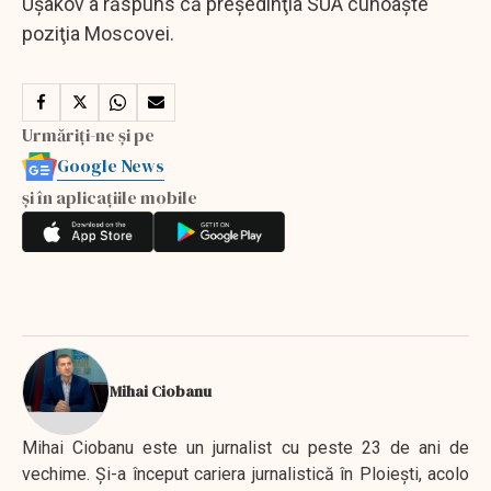
Uşakov a răspuns că preşedinţia SUA cunoaşte
poziţia Moscovei.
Urmăriți-ne și pe
Google News
și în aplicațiile mobile
Mihai Ciobanu
Mihai Ciobanu este un jurnalist cu peste 23 de ani de
vechime. Şi-a început cariera jurnalistică în Ploieşti, acolo