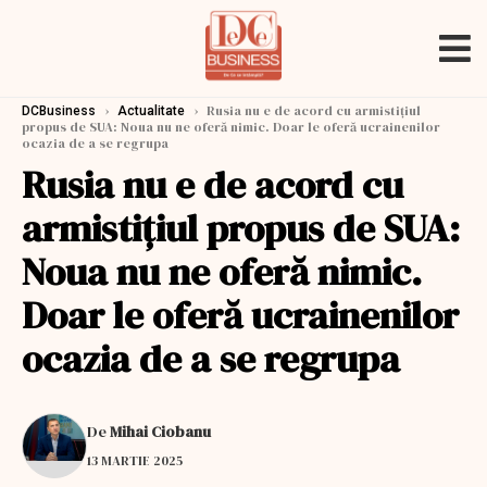
›
›
Rusia nu e de acord cu armistiţiul
DCBusiness
Actualitate
propus de SUA: Noua nu ne oferă nimic. Doar le oferă ucrainenilor
ocazia de a se regrupa
Rusia nu e de acord cu
armistiţiul propus de SUA:
Noua nu ne oferă nimic.
Doar le oferă ucrainenilor
ocazia de a se regrupa
De
Mihai Ciobanu
13 MARTIE 2025