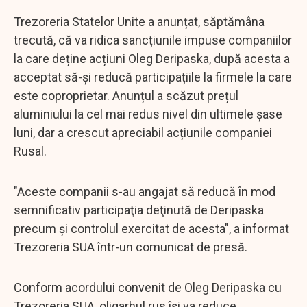
Trezoreria Statelor Unite a anunțat, săptămâna
trecută, că va ridica sancțiunile impuse companiilor
la care deține acțiuni Oleg Deripaska, după acesta a
acceptat să-și reducă participațiile la firmele la care
este coproprietar. Anunțul a scăzut prețul
aluminiului la cel mai redus nivel din ultimele șase
luni, dar a crescut apreciabil acțiunile companiei
Rusal.
"Aceste companii s-au angajat să reducă în mod
semnificativ participaţia deţinută de Deripaska
precum şi controlul exercitat de acesta", a informat
Trezoreria SUA într-un comunicat de presă.
Conform acordului convenit de Oleg Deripaska cu
Trezoreria SUA, oligarhul rus îşi va reduce