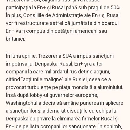
participaţia la En+ şi Rusal până sub pragul de 50%.
În plus, Consiliile de Administraţie ale En+ şi Rusal
vor fi restructurate astfel că jumătate din boardul
En+ va fi compus din cetăţeni americani sau
britanici.
În luna aprilie, Trezoreria SUA a impus sancţiuni
împotriva lui Deripaska, Rusal, En+ şi a altor
companii la care miliardarul rus deţine acţiuni,
citând "acţiunile maligne" ale Rusiei, ceea ce a
provocat turbulenţe pe piaţa mondială a aluminiului.
Însă după lobby-ul guvernelor europene,
Washingtonul a decis să amâne punerea în aplicare
a sancţiunilor şi a demarat discuţiile cu echipa lui
Deripaska cu privire la eliminarea firmelor Rusal şi
En+ de pe lista companiilor sancţionate. În schimb,