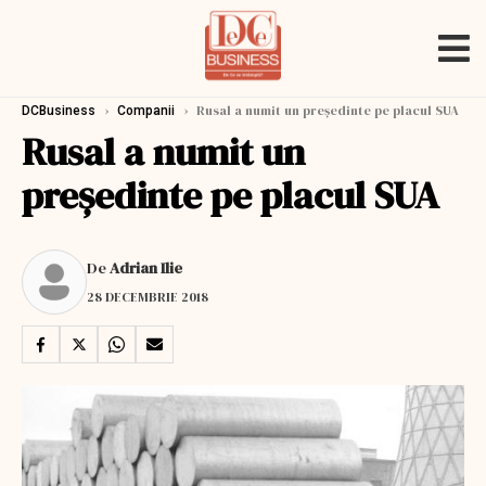
›
›
Rusal a numit un președinte pe placul SUA
DCBusiness
Companii
Rusal a numit un
președinte pe placul SUA
De
Adrian Ilie
28 DECEMBRIE 2018