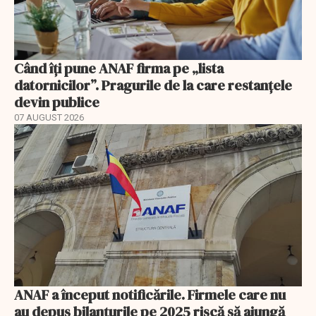
Când îți pune ANAF firma pe „lista
datornicilor”. Pragurile de la care restanțele
devin publice
07 AUGUST 2026
ANAF a început notificările. Firmele care nu
au depus bilanțurile pe 2025 riscă să ajungă