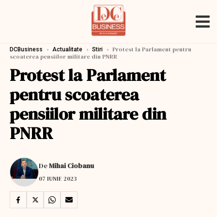
›
›
›
Protest la Parlament pentru
DCBusiness
Actualitate
Stiri
scoaterea pensiilor militare din PNRR
Protest la Parlament
pentru scoaterea
pensiilor militare din
PNRR
De
Mihai Ciobanu
07 IUNIE 2023