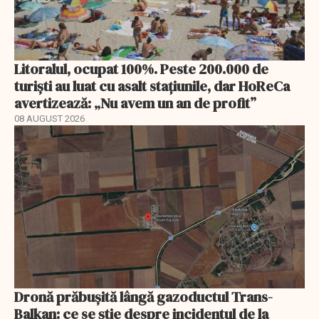
Litoralul, ocupat 100%. Peste 200.000 de
turiști au luat cu asalt stațiunile, dar HoReCa
avertizează: „Nu avem un an de profit”
08 AUGUST 2026
Dronă prăbușită lângă gazoductul Trans-
Balkan: ce se știe despre incidentul de la