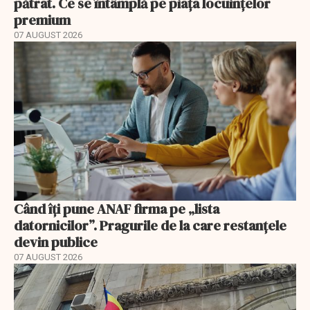
pătrat. Ce se întâmplă pe piața locuințelor
premium
07 AUGUST 2026
Când îți pune ANAF firma pe „lista
datornicilor”. Pragurile de la care restanțele
devin publice
07 AUGUST 2026