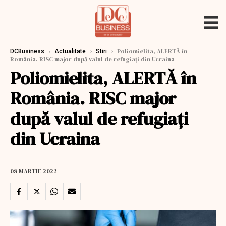
›
›
›
Poliomielita, ALERTĂ în
DCBusiness
Actualitate
Stiri
România. RISC major după valul de refugiați din Ucraina
Poliomielita, ALERTĂ în
România. RISC major
după valul de refugiați
din Ucraina
08 MARTIE 2022