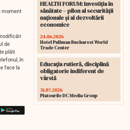
HEALTH FORUM: Investiția în
sănătate – pilon al securității
ice moment
naționale și al dezvoltării
economice
modificări
24.06.2026
Hotel Pullman Bucharest World
ul de
Trade Center
te plăti
lefonul, în
Educația rutieră, disciplină
e face la
obligatorie indiferent de
vârstă
31.07.2026
Platourile DC Media Group