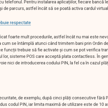
cu telefonul. Pentru instalarea aplicațiilor, fiecare bancă l
și de parcurs, astfel încât să se poată activa cardul virtua
trebuie respectate
icat foarte mult procedurile, astfel încât nu mai este nevo
 cum se întâmplă atunci când trimitem bani prin Ordin de
 funcții trebuie să fie activate și cum se pot verifica tra
ul lor, sisteme POS care acceptă plata contactless. În gen
e nici de introducerea codului PIN, la fel ca în cazul plăți
ecuritate, de exemplu, după cinci plăți consecutive fără P
odus codul PIN, iar limita maximă de utilizare este de 10 a