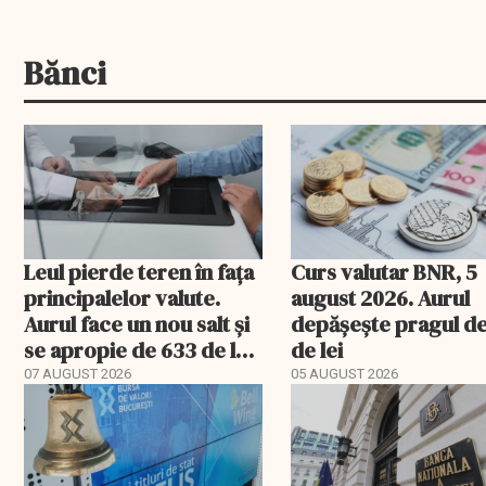
Bănci
Leul pierde teren în fața
Curs valutar BNR, 5
principalelor valute.
august 2026. Aurul
Aurul face un nou salt și
depășește pragul d
se apropie de 633 de lei
de lei
gramul
07 AUGUST 2026
05 AUGUST 2026