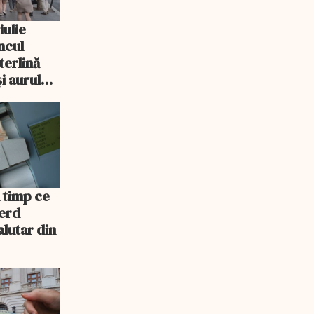
iulie
ncul
sterlină
i aurul
n timp ce
ierd
alutar din