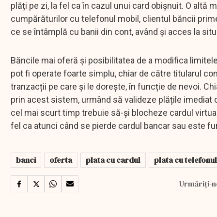
plăți pe zi, la fel ca în cazul unui card obișnuit. O alt
cumpărăturilor cu telefonul mobil, clientul băncii prime
ce se întâmplă cu banii din cont, având și acces la situa
Băncile mai oferă și posibilitatea de a modifica limitel
pot fi operate foarte simplu, chiar de către titularul 
tranzacții pe care și le dorește, în funcție de nevoi. Ch
prin acest sistem, urmând să valideze plățile imediat c
cel mai scurt timp trebuie să-și blocheze cardul virtua
fel ca atunci când se pierde cardul bancar sau este fur
banci
oferta
plata cu cardul
plata cu telefonul
Urmăriți-n