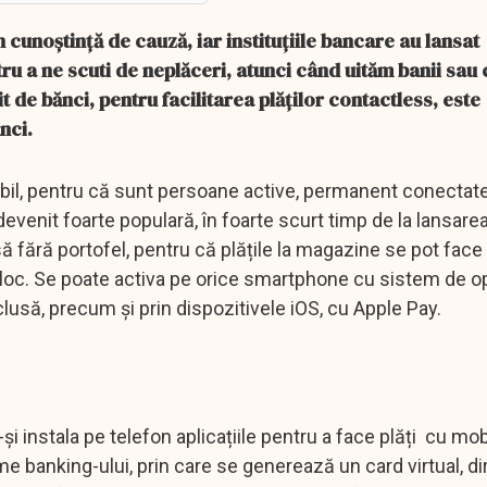
 cunoștință de cauză, iar instituțiile bancare au lansat
tru a ne scuti de neplăceri, atunci când uităm banii sau
t de bănci, pentru facilitarea plăților contactless, este
nci.
bil, pentru că sunt persoane active, permanent conectate c
evenit foarte populară, în foarte scurt timp de la lansare
asă fără portofel, pentru că plățile la magazine se pot face
 loc. Se poate activa pe orice smartphone cu sistem de o
lusă, precum și prin dispozitivele iOS, cu Apple Pay.
și instala pe telefon aplicațiile pentru a face plăți cu mobi
e banking-ului, prin care se generează un card virtual, di