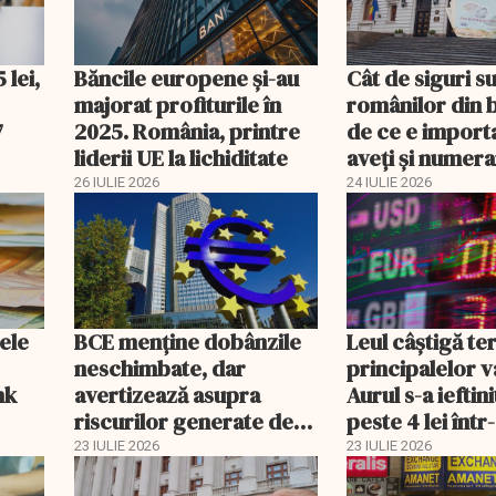
 lei,
Băncile europene și-au
Cât de siguri su
.
majorat profiturile în
românilor din b
7
2025. România, printre
de ce e import
liderii UE la lichiditate
aveţi şi numera
BNR
26 IULIE 2026
24 IULIE 2026
ele
BCE menține dobânzile
Leul câștigă ter
neschimbate, dar
principalelor v
nk
avertizează asupra
Aurul s-a ieftini
riscurilor generate de
peste 4 lei într
conflictul din Orientul
zi
23 IULIE 2026
23 IULIE 2026
Mijlociu