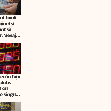
nt banii
ănci şi
ant să
r. Mesajul
en în fața
alute.
t cu
-o singură