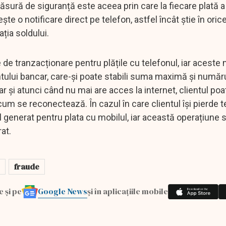
ă măsură de siguranță este aceea prin care la fiecare plată a
ște o notificare direct pe telefon, astfel încât știe în or
ția soldului.
e de tranzacționare pentru plățile cu telefonul, iar aceste 
contului bancar, care-și poate stabili suma maximă și număr
iar și atunci când nu mai are acces la internet, clientul poa
um se reconectează. În cazul în care clientul își pierde te
l generat pentru plata cu mobilul, iar această operațiune s
at.
fraude
Google News
e și pe
și în aplicațiile mobile