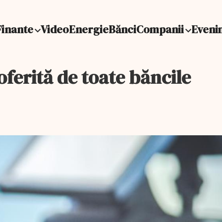
Finante
Video
Energie
Bănci
Companii
Eveni
oferită de toate băncile