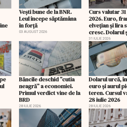
Vești bune de la BNR.
Curs valutar 31 
Leul începe săptămâna
2026. Euro, fra
vine
în forță
elvețian și lira 
cresc. Dolarul ș
03 AUGUST 2026
pierd teren
31 IULIE 2026
 pe
Băncile deschid ”cutia
Dolarul urcă, î
ul
neagră” a economiei.
euro și aurul p
Primul verdict vine de la
teren. Cursul v
BRD
28 iulie 2026
28 IULIE 2026
28 IULIE 2026