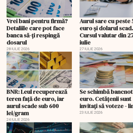
Vrei bani pentru firmă?
Aurul sare cu peste 5
Detaliile care pot face
euro și dolarul scad
banca să-ți respingă
Cursul valutar din 2
dosarul
iulie
28 IULIE 2026
27 IULIE 2026
BNR: Leul recuperează
Se schimbă bancnot
teren faţă de euro, iar
euro. Cetățenii sunt
aurul scade sub 600
invitați să voteze - li
lei/gram
23 IULIE 2026
24 IULIE 2026