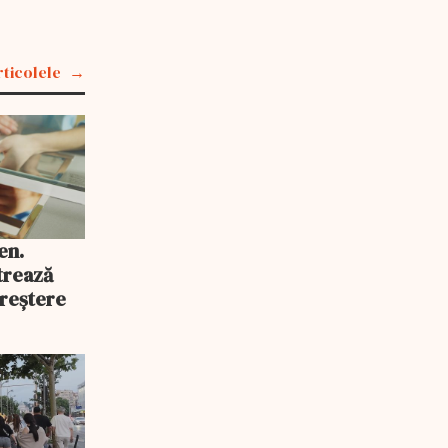
rticolele
en.
trează
reștere