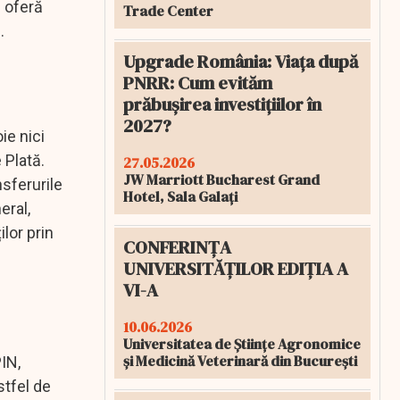
e oferă
Trade Center
l.
Upgrade România: Viața după
PNRR: Cum evităm
prăbușirea investițiilor în
2027?
ie nici
 Plată.
27.05.2026
JW Marriott Bucharest Grand
nsferurile
Hotel, Sala Galați
eral,
lor prin
CONFERINȚA
UNIVERSITĂȚILOR EDIȚIA A
VI-A
10.06.2026
Universitatea de Științe Agronomice
și Medicină Veterinară din București
IN,
stfel de