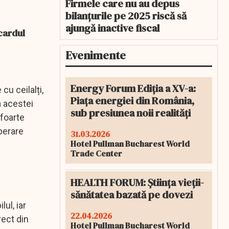
Firmele care nu au depus
bilanțurile pe 2025 riscă să
ajungă inactive fiscal
 cardul
Evenimente
Energy Forum Ediția a XV-a:
u ceilalți,
Piața energiei din România,
a acestei
sub presiunea noii realități
 foarte
perare
31.03.2026
Hotel Pullman Bucharest World
Trade Center
HEALTH FORUM: Știința vieții-
sănătatea bazată pe dovezi
lul, iar
22.04.2026
rect din
Hotel Pullman Bucharest World