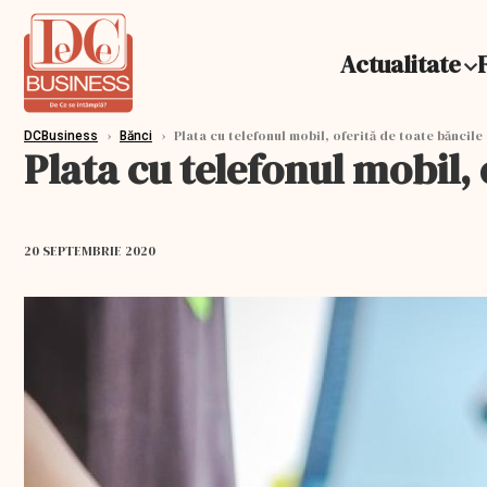
Actualitate
›
›
Plata cu telefonul mobil, oferită de toate băncile
DCBusiness
Bănci
Plata cu telefonul mobil, 
20 SEPTEMBRIE 2020