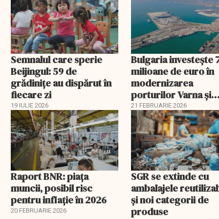
Semnalul care sperie
Bulgaria investește 
Beijingul: 59 de
milioane de euro în
grădinițe au dispărut în
modernizarea
fiecare zi
porturilor Varna și
Burgas
19 IULIE 2026
21 FEBRUARIE 2026
Raport BNR: piața
SGR se extinde cu
muncii, posibil risc
ambalajele reutiliza
pentru inflație în 2026
și noi categorii de
produse
20 FEBRUARIE 2026