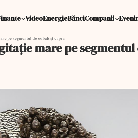
Finante
Video
Energie
Bănci
Companii
Eveni
mare pe segmentul de cobalt și cupru
gitație mare pe segmentul 