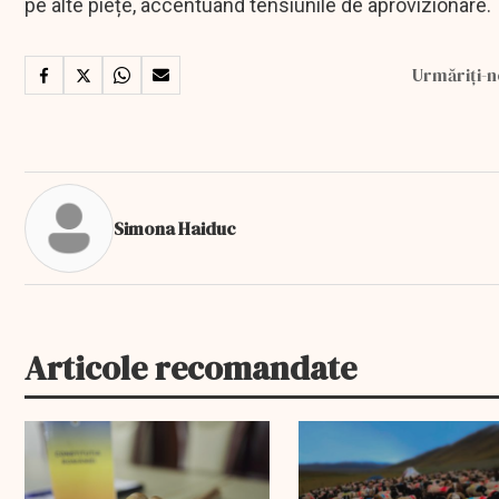
pe alte piețe, accentuând tensiunile de aprovizionare.
Urmăriți-n
Simona Haiduc
Articole recomandate
EXCLUSIV