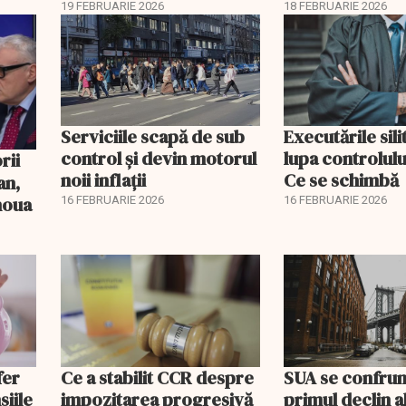
pentru burse ș
19 FEBRUARIE 2026
18 FEBRUARIE 2026
Serviciile scapă de sub
Executările sili
control și devin motorul
lupa controlului
noii inflații
Ce se schimbă
an,
 noua
16 FEBRUARIE 2026
16 FEBRUARIE 2026
fer
Ce a stabilit CCR despre
SUA se confrun
siile
impozitarea progresivă
primul declin a