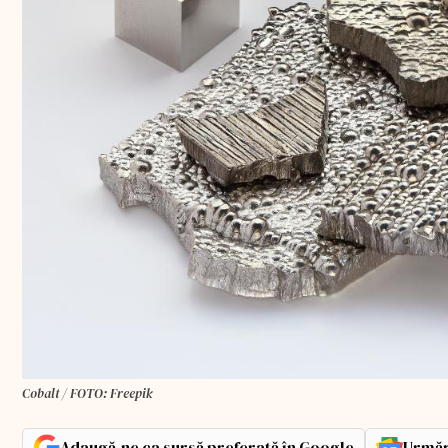
Cobalt / FOTO: Freepik
Adaugă-ne ca sursă preferată în Google
Urmăr