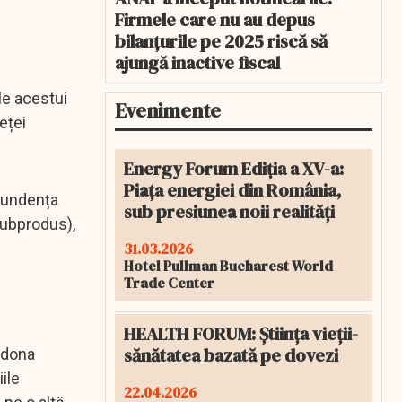
Firmele care nu au depus
bilanțurile pe 2025 riscă să
ajungă inactive fiscal
le acestui
Evenimente
eței
Energy Forum Ediția a XV-a:
Piața energiei din România,
bundența
sub presiunea noii realități
subprodus),
31.03.2026
Hotel Pullman Bucharest World
Trade Center
HEALTH FORUM: Știința vieții-
sănătatea bazată pe dovezi
rdona
iile
22.04.2026