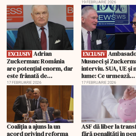
19 FEBRUARIE 2026
EXCLUSIV
EXCLUSIV
Adrian
Ambasadorii
EXCLUSIV
EXCLUSIV
Zuckerman: România
Musneci și Zuckerm
are potențial enorm, dar
interviu. SUA, UE și
este frânată de
lume: Ce urmează
corupție, companii de
pentru România
17 FEBRUARIE 2026
17 FEBRUARIE 2026
stat și influența
propagandei ruse
Coaliția a ajuns la un
ASF dă liber la trans
acord privind reforma
fără penalități în pen