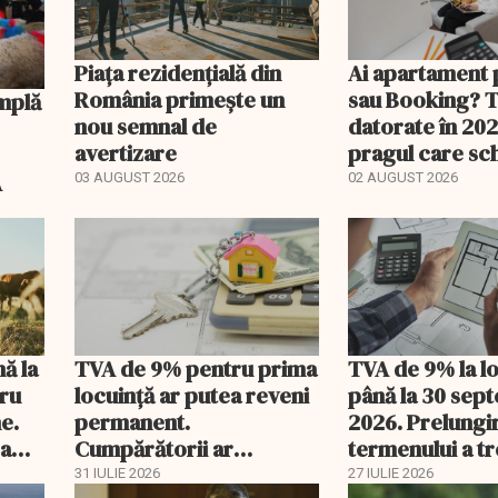
Piața rezidențială din
Ai apartament 
România primește un
sau Booking? 
nou semnal de
datorate în 202
avertizare
pragul care s
regimul fiscal
A
03 AUGUST 2026
02 AUGUST 2026
nă la
TVA de 9% pentru prima
TVA de 9% la l
tru
locuință ar putea reveni
până la 30 sep
e.
permanent.
2026. Prelungi
 a
Cumpărătorii ar
termenului a t
economisi zeci de mii de
comisia din Pa
31 IULIE 2026
27 IULIE 2026