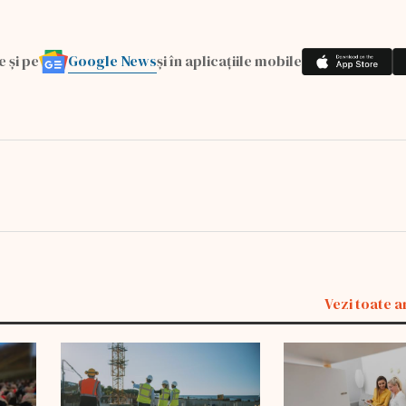
Google News
e și pe
și în aplicațiile mobile
Vezi toate a