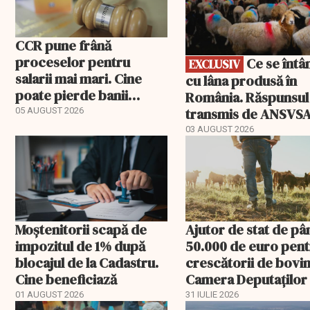
CCR pune frână
proceselor pentru
Ce se întâmplă
EXCLUSIV
salarii mai mari. Cine
cu lâna produsă în
poate pierde banii
România. Răspunsul
ceruți statului
transmis de ANSVS
05 AUGUST 2026
03 AUGUST 2026
Moștenitorii scapă de
Ajutor de stat de pâ
impozitul de 1% după
50.000 de euro pen
blocajul de la Cadastru.
crescătorii de bovin
Cine beneficiază
Camera Deputaților
aprobat schema
01 AUGUST 2026
31 IULIE 2026