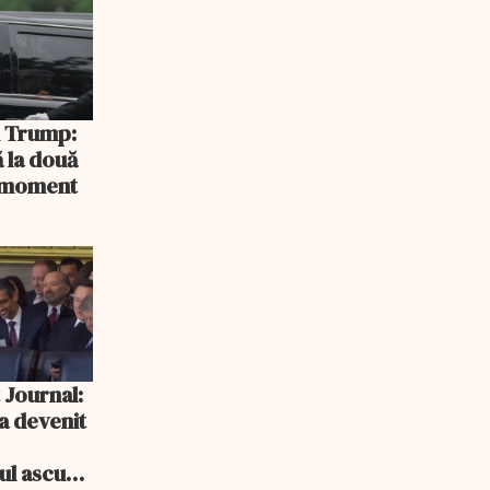
și Trump:
 la două
n moment
 Journal:
a devenit
e
cul ascuns