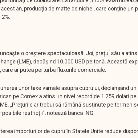
ortunități de colaborare. La rândul ei, Indonezia mizează
acest an, producția de matte de nichel, care conține un 
e 2%.
 cunoaște o creștere spectaculoasă. Joi, prețul său a atins
 Exchange (LME), depășind 10.000 USD pe tonă. Această exp
 care ar putea perturba fluxurile comerciale.
mpunerea unor taxe vamale asupra cuprului, declanșând un 
merican pe Comex a atins un nivel record de 1.259 dolari pe
LME. „Prețurile ar trebui să rămână susținute pe termen s
osibile restricții”, notează banca ING.
erea importurilor de cupru în Statele Unite reduce dispon