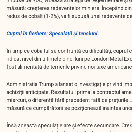
impuse de RDC, vizează strategii de reglementare și op
măsură: creșterea redevențelor miniere. Începând din 
redus de cobalt (1-2%), va fi supusă unei redevențe d
Cuprul în fierbere: Speculații și tensiuni
În timp ce cobaltul se confruntă cu dificultăți, cuprul
ridicat nivel din ultimele cinci luni pe London Metal
fost alimentată de temerile privind noi taxe americane,
Administrația Trump a lansat o investigație privind i
achiziții anticipate. Rezultatul: prima la contractul a
miercuri, o diferență fără precedent față de prețurile 
măsură ce cumpărătorii se poziționează înaintea unor p
Însă această speculație are și efecte secundare. Creșt