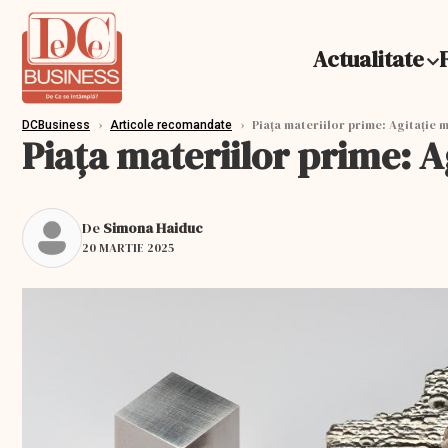
Actualitate
›
›
Piața materiilor prime: Agitație 
DCBusiness
Articole recomandate
Piața materiilor prime: A
De
Simona Haiduc
20 MARTIE 2025