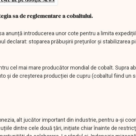
egia sa de reglementare a cobaltului.
sa anunță introducerea unor cote pentru a limita expediții
 declarat: stoparea prăbușirii prețurilor și stabilizarea pi
ru cel mai mare producător mondial de cobalt. Supra a
to și de creșterea producției de cupru (cobaltul fiind un 
zia, alt jucător important din industrie, pentru a-și coo
țiile dintre cele două țări, inițiate chiar înainte de restricț