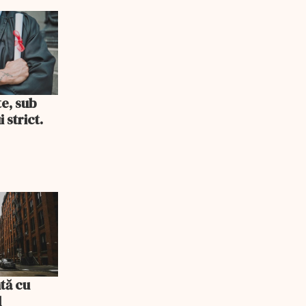
i consum
te, sub
 strict.
tă cu
l