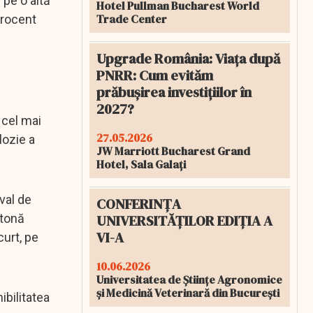
 pe o altă
Hotel Pullman Bucharest World
Trade Center
procent
Upgrade România: Viața după
PNRR: Cum evităm
prăbușirea investițiilor în
2027?
 cel mai
27.05.2026
lozie a
JW Marriott Bucharest Grand
Hotel, Sala Galați
val de
CONFERINȚA
UNIVERSITĂȚILOR EDIȚIA A
 tonă
VI-A
curt, pe
10.06.2026
Universitatea de Științe Agronomice
și Medicină Veterinară din București
ibilitatea