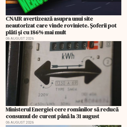
CNAIR avertizează asupra unui site
neautorizat care vinde roviniete. Șoferii pot
plăti și cu 186% mai mult
06 AUGUST 2026
Ministerul Energiei cere românilor să reducă
consumul de curent până la 31 august
06 AUGUST 2026