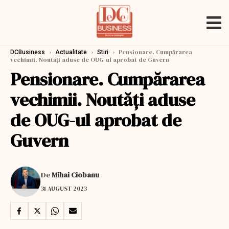
›
›
›
Pensionare. Cumpărarea
DCBusiness
Actualitate
Stiri
vechimii. Noutăți aduse de OUG-ul aprobat de Guvern
Pensionare. Cumpărarea
vechimii. Noutăți aduse
de OUG-ul aprobat de
Guvern
De
Mihai Ciobanu
31 AUGUST 2023