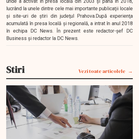
unde a activat în presa locală din 2003 şi până în 2018,
lucrând la unele dintre cele mai importante publicaţii locale
şi site-uri de ştiri din judeţul Prahova.După experienţa
acumulată în presa locală şi regională, a intrat în anul 2018
în echipa DC News. În prezent este redactor-şef DC
Business şi redactor la DC News.
Stiri
Vezi toate articolele