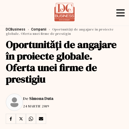
›
›
Oportunități de angajare în proiecte
DCBusiness
Companii
globale. Oferta unei firme de prestigiu
Oportunități de angajare
în proiecte globale.
Oferta unei firme de
prestigiu
De
Simona Duta
24 MARTIE 2019