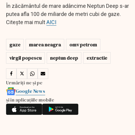
În zăcământul de mare adâncime Neptun Deep s-ar
putea afla 100 de miliarde de metri cubi de gaze.
Citește mai mult
AICI
gaze
marea neagra
omv petrom
virgil popescu
neptun deep
extractie
Urmăriți-ne și pe
Google News
și în aplicațiile mobile