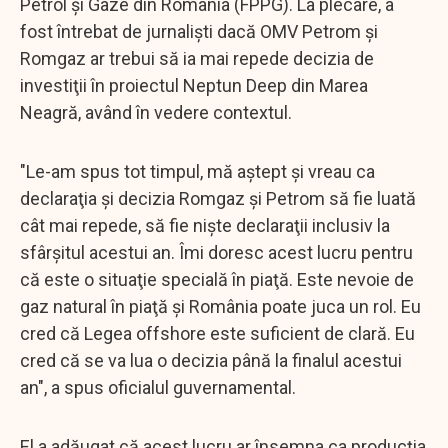
Petrol şi Gaze din România (FPPG). La plecare, a
fost întrebat de jurnalişti dacă OMV Petrom şi
Romgaz ar trebui să ia mai repede decizia de
investiţii în proiectul Neptun Deep din Marea
Neagră, având în vedere contextul.
"Le-am spus tot timpul, mă aştept şi vreau ca
declaraţia şi decizia Romgaz şi Petrom să fie luată
cât mai repede, să fie nişte declaraţii inclusiv la
sfârşitul acestui an. Îmi doresc acest lucru pentru
că este o situaţie specială în piaţă. Este nevoie de
gaz natural în piaţă şi România poate juca un rol. Eu
cred că Legea offshore este suficient de clară. Eu
cred că se va lua o decizia până la finalul acestui
an", a spus oficialul guvernamental.
El a adăugat că acest lucru ar însemna ca producţia