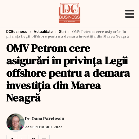
›
›
›
OMV Petrom cere asigurări în
DCBusiness
Actualitate
Stiri
privința Legii offshore pentru a demara investiția din Marea Neagră
OMV Petrom cere
asigurări în privința Legii
offshore pentru a demara
investiția din Marea
Neagră
De
Oana Pavelescu
22 SEPTEMBRIE 2022