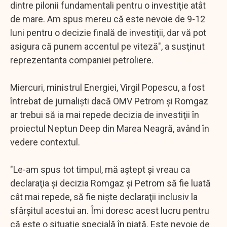
dintre pilonii fundamentali pentru o investiţie atât
de mare. Am spus mereu că este nevoie de 9-12
luni pentru o decizie finală de investiţii, dar vă pot
asigura că punem accentul pe viteză", a susţinut
reprezentanta companiei petroliere.
Miercuri, ministrul Energiei, Virgil Popescu, a fost
întrebat de jurnalişti dacă OMV Petrom şi Romgaz
ar trebui să ia mai repede decizia de investiţii în
proiectul Neptun Deep din Marea Neagră, având în
vedere contextul.
"Le-am spus tot timpul, mă aştept şi vreau ca
declaraţia şi decizia Romgaz şi Petrom să fie luată
cât mai repede, să fie nişte declaraţii inclusiv la
sfârşitul acestui an. Îmi doresc acest lucru pentru
că este o situaţie specială în piaţă. Este nevoie de