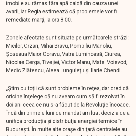
imobile au rămas făra apă caldă din cauza unei
avarii, iar Regia estimează că problemele vor fi
remediate marţi, la ora 8:00.
Zonele afectate sunt situate pe următoarele străzi:
Mieilor, Orzari, Mihai Bravu, Pompiliu Manoliu,
Şoseaua Maior Coravu, Vatra Luminoasă, Ciurea,
Nicolae Cerga, Tivejiei, Victor Manu, Matei Voievod,
Medic Zlătescu, Aleea Lunguleţu şi Ilarie Chendi.
„Ştim cu toţii că sunt probleme în reţea, dar cred că
oricine înţelege că nu aveam cum să fi rezolvat în
doi ani ceea ce nu s-a făcut de la Revoluţie încoace.
Încă din primele luni de mandat am luat decizia de a
unifica producţia şi distribuţia energiei termice în
Bucureşti. În multe alte oraşe din ţară centralele au