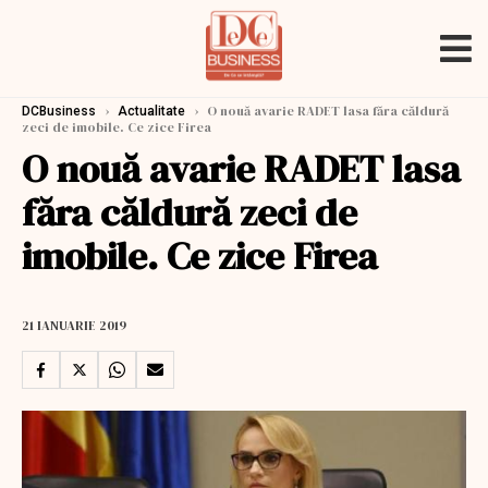
›
›
O nouă avarie RADET lasa făra căldură
DCBusiness
Actualitate
zeci de imobile. Ce zice Firea
O nouă avarie RADET lasa
făra căldură zeci de
imobile. Ce zice Firea
21 IANUARIE 2019