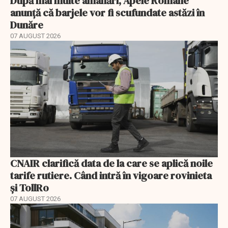
După mai multe amânări, Apele Române
anunță că barjele vor fi scufundate astăzi în
Dunăre
07 AUGUST 2026
CNAIR clarifică data de la care se aplică noile
tarife rutiere. Când intră în vigoare rovinieta
și TollRo
07 AUGUST 2026