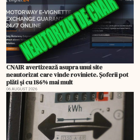
CNAIR avertizează asupra unui site
neautorizat care vinde roviniete. Șoferii pot
plăti și cu 186% mai mult
06 AUGUST 2026