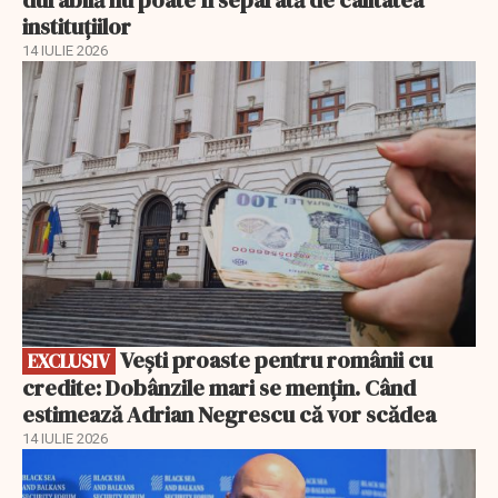
instituțiilor
14 IULIE 2026
EXCLUSIV
Vești proaste pentru românii cu
EXCLUSIV
credite: Dobânzile mari se mențin. Când
estimează Adrian Negrescu că vor scădea
14 IULIE 2026