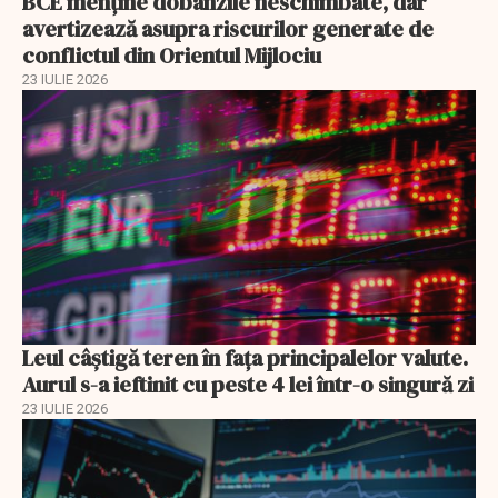
BCE menține dobânzile neschimbate, dar
avertizează asupra riscurilor generate de
conflictul din Orientul Mijlociu
23 IULIE 2026
Leul câștigă teren în fața principalelor valute.
Aurul s-a ieftinit cu peste 4 lei într-o singură zi
23 IULIE 2026