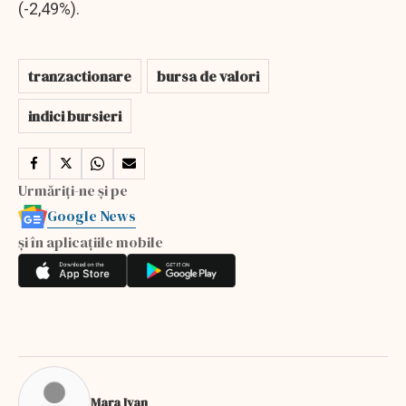
(-2,49%).
tranzactionare
bursa de valori
indici bursieri
Urmăriți-ne și pe
Google News
și în aplicațiile mobile
Mara Ivan