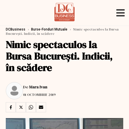
›
›
Nimic spectaculos la Bursa
DCBusiness
Burse-Fonduri Mutuale
București. Indicii, în scădere
Nimic spectaculos la
Bursa București. Indicii,
în scădere
De
Mara Ivan
01 OCTOMBRIE 2019