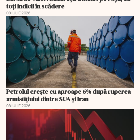
toți indicii în scădere
08 IULIE 2026
Petrolul crește cu aproape 6% după ruperea
armistițiului dintre SUA și Iran
08 IULIE 2026