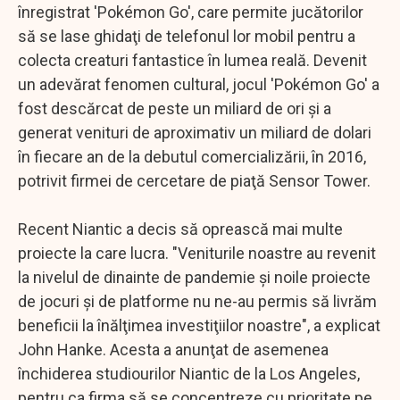
înregistrat 'Pokémon Go', care permite jucătorilor
să se lase ghidaţi de telefonul lor mobil pentru a
colecta creaturi fantastice în lumea reală. Devenit
un adevărat fenomen cultural, jocul 'Pokémon Go' a
fost descărcat de peste un miliard de ori şi a
generat venituri de aproximativ un miliard de dolari
în fiecare an de la debutul comercializării, în 2016,
potrivit firmei de cercetare de piaţă Sensor Tower.
Recent Niantic a decis să oprească mai multe
proiecte la care lucra. "Veniturile noastre au revenit
la nivelul de dinainte de pandemie şi noile proiecte
de jocuri şi de platforme nu ne-au permis să livrăm
beneficii la înălţimea investiţiilor noastre", a explicat
John Hanke. Acesta a anunţat de asemenea
închiderea studiourilor Niantic de la Los Angeles,
pentru ca firma să se concentreze cu prioritate pe