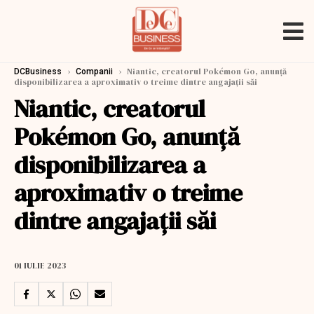
›
›
Niantic, creatorul Pokémon Go, anunță
DCBusiness
Companii
disponibilizarea a aproximativ o treime dintre angajații săi
Niantic, creatorul
Pokémon Go, anunță
disponibilizarea a
aproximativ o treime
dintre angajații săi
01 IULIE 2023