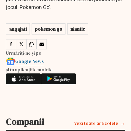
jocul 'Pokémon Go'.
angajati
pokemon go
niantic
Urmăriți-ne și pe
Google News
și în aplicațiile mobile
Companii
Vezi toate articolele