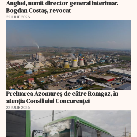
Anghel, numit director general interimar.
Bogdan Costaș, revocat
22 IULIE 2026
Preluarea Azomureş de către Romgaz, în
atenţia Consiliului Concurenţei
22 IULIE 2026