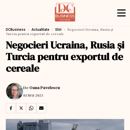
›
›
›
Negocieri Ucraina, Rusia și
DCBusiness
Actualitate
Stiri
Turcia pentru exportul de cereale
Negocieri Ucraina, Rusia și
Turcia pentru exportul de
cereale
De
Oana Pavelescu
03 MAI 2023