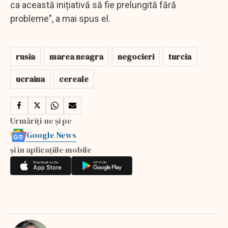
ca această inițiativă să fie prelungită fără
probleme", a mai spus el.
rusia
marea neagra
negocieri
turcia
ucraina
cereale
Urmăriți-ne și pe
Google News
și în aplicațiile mobile