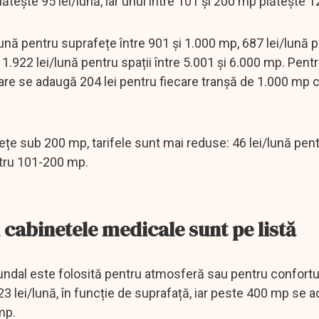
ește 95 lei/lună, iar unul între 101 și 200 mp plătește 12
lună pentru suprafețe între 901 și 1.000 mp, 687 lei/lună 
1.922 lei/lună pentru spații între 5.001 și 6.000 mp. Pent
care se adaugă 204 lei pentru fiecare tranșă de 1.000 mp 
țe sub 200 mp, tarifele sunt mai reduse: 46 lei/lună pent
ntru 101-200 mp.
au cabinetele medicale sunt pe listă
dal este folosită pentru atmosferă sau pentru confortul 
 823 lei/lună, în funcție de suprafață, iar peste 400 mp se
mp.