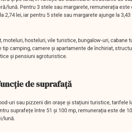
ră/lună. Pentru 3 stele sau margarete, remunerația este d
a 2,74 lei, iar pentru 5 stele sau margarete ajunge la 3,43 
 moteluri, hosteluri, vile turistice, bungalow-uri, cabane tu
e tip camping, camere și apartamente de închiriat, structu
ice și pensiuni agroturistice.
 funcție de suprafață
ood-uri sau pizzerii din orașe și stațiuni turistice, tarifele 
entru suprafețe între 51 și 100 mp, remunerația este de 10
i/lună.