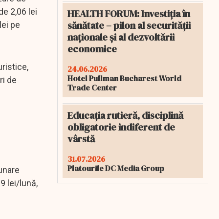
e 2,06 lei
HEALTH FORUM: Investiția în
sănătate – pilon al securității
lei pe
naționale și al dezvoltării
economice
ristice,
24.06.2026
Hotel Pullman Bucharest World
ri de
Trade Center
Educația rutieră, disciplină
obligatorie indiferent de
vârstă
31.07.2026
Platourile DC Media Group
lunare
9 lei/lună,