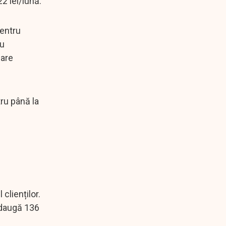
2 lei/lună.
pentru
ru
care
ru până la
clienților.
 adaugă 136