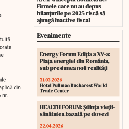
Firmele care nu au depus
bilanțurile pe 2025 riscă să
e
ajungă inactive fiscal
Evenimente
tuită
torate
Energy Forum Ediția a XV-a:
ne
Piața energiei din România,
sub presiunea noii realități
31.03.2026
ile
Hotel Pullman Bucharest World
aplică din
Trade Center
 nr.
HEALTH FORUM: Știința vieții-
sănătatea bazată pe dovezi
22.04.2026