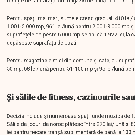
funcție de suprafață. Un magazin de până la 100 mp plăt
Pentru spații mai mari, sumele cresc gradual: 410 lei/
1.001-2.000 mp, 961 lei/lună pentru 2.001-3.000 mp și 
suprafețele de peste 6.000 mp se aplică 1.922 lei, la 
depășește suprafața de bază.
Pentru magazinele mici din comune și sate, cu suprafe
50 mp, 68 lei/lună pentru 51-100 mp și 95 lei/lună pe
Și sălile de fitness, cazinourile s
Decizia include și numeroase spații unde muzica de fun
Sălile de jocuri de noroc plătesc între 273 lei/lună și
lei pentru fiecare tranșă suplimentară de până la 100 