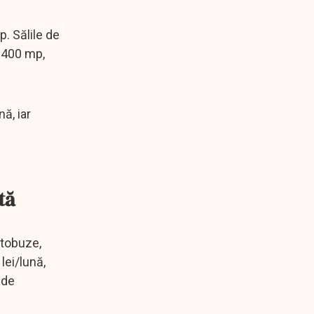
p. Sălile de
1-400 mp,
ă, iar
tă
utobuze,
lei/lună,
 de