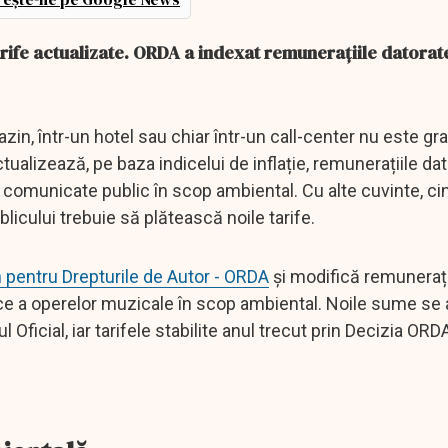
tarife actualizate. ORDA a indexat remunerațiile datorat
in, într-un hotel sau chiar într-un call-center nu este gra
ctualizează, pe baza indicelui de inflație, remunerațiile da
e comunicate public în scop ambiental. Cu alte cuvinte, ci
licului trebuie să plătească noile tarife.
 pentru Drepturile de Autor - ORDA
și modifică remunerați
ce a operelor muzicale în scop ambiental. Noile sume se 
 Oficial, iar tarifele stabilite anul trecut prin Decizia ORDA