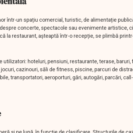
ientală
 într-un spațiu comercial, turistic, de alimentație public
t despre concerte, spectacole sau evenimente artistice, c
 la restaurant, așteaptă într-o recepție, se plimbă printr
ilizatori: hoteluri, pensiuni, restaurante, terase, baruri,
jocuri, cazinouri, săli de fitness, piscine, parcuri de distra
e, transportatori, aeroporturi, gări, autogări, parcări, call
e
eră și pe lună, în funcție de clasificare. Structurile de c