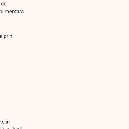
 de
uplimentară
e prin
te în