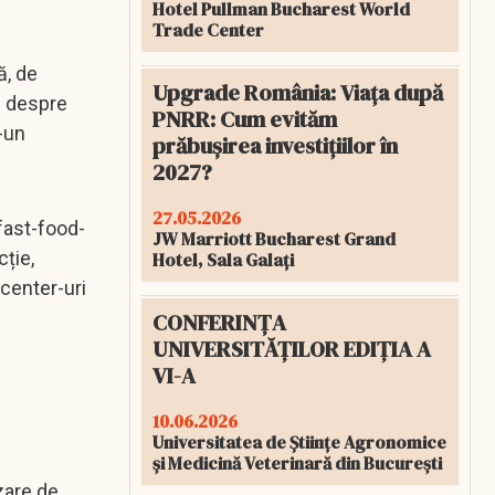
Hotel Pullman Bucharest World
Trade Center
ă, de
Upgrade România: Viața după
i despre
PNRR: Cum evităm
-un
prăbușirea investițiilor în
2027?
27.05.2026
 fast-food-
JW Marriott Bucharest Grand
cție,
Hotel, Sala Galați
-center-uri
CONFERINȚA
UNIVERSITĂȚILOR EDIȚIA A
VI-A
10.06.2026
Universitatea de Științe Agronomice
și Medicină Veterinară din București
azare de