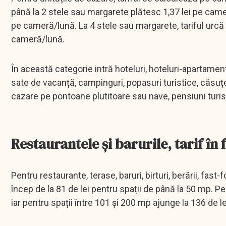
până la 2 stele sau margarete plătesc 1,37 lei pe came
pe cameră/lună. La 4 stele sau margarete, tariful urcă l
cameră/lună.
În această categorie intră hoteluri, hoteluri-apartament,
sate de vacanță, campinguri, popasuri turistice, căsuț
cazare pe pontoane plutitoare sau nave, pensiuni turist
Restaurantele și barurile, tarif în
Pentru restaurante, terase, baruri, birturi, berării, fast-f
încep de la 81 de lei pentru spații de până la 50 mp. P
iar pentru spații între 101 și 200 mp ajunge la 136 de le