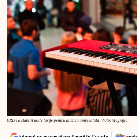
ORDA a stabilit noile tarife pentru muzica ambientală / Foto: Magnific
Adaugă-ne ca sursă preferată în Google
Urmăr