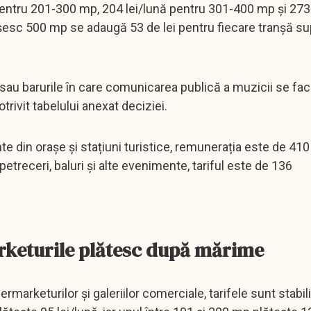
 pentru 201-300 mp, 204 lei/lună pentru 301-400 mp și 273
ășesc 500 mp se adaugă 53 de lei pentru fiecare tranșă s
 sau barurile în care comunicarea publică a muzicii se fac
potrivit tabelului anexat deciziei.
nte din orașe și stațiuni turistice, remunerația este de 410
petreceri, baluri și alte evenimente, tariful este de 136
arketurile plătesc după mărime
rmarketurilor și galeriilor comerciale, tarifele sunt stabili