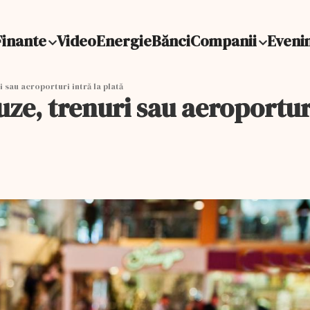
Finante
Video
Energie
Bănci
Companii
Eveni
 sau aeroporturi intră la plată
ze, trenuri sau aeroporturi