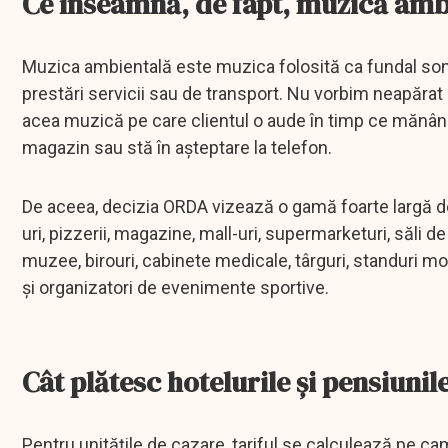
Ce înseamnă, de fapt, muzică amb
Muzica ambientală este muzica folosită ca fundal sonor
prestări servicii sau de transport. Nu vorbim neapăra
acea muzică pe care clientul o aude în timp ce mănâncă
magazin sau stă în așteptare la telefon.
De aceea, decizia ORDA vizează o gamă foarte largă de ut
uri, pizzerii, magazine, mall-uri, supermarketuri, săli de 
muzee, birouri, cabinete medicale, târguri, standuri mobil
și organizatori de evenimente sportive.
Cât plătesc hotelurile și pensiunil
Pentru unitățile de cazare, tariful se calculează pe cam