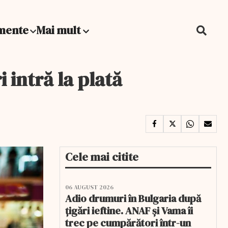
mente
Mai mult
 intră la plată
Cele mai citite
06 AUGUST 2026
Adio drumuri în Bulgaria după
țigări ieftine. ANAF și Vama îi
trec pe cumpărători într-un