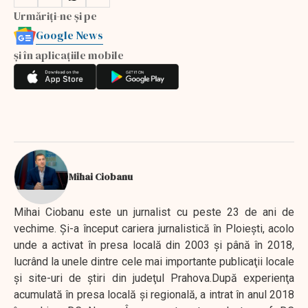
Urmăriți-ne și pe
Google News
și în aplicațiile mobile
Mihai Ciobanu
Mihai Ciobanu este un jurnalist cu peste 23 de ani de
vechime. Şi-a început cariera jurnalistică în Ploieşti, acolo
unde a activat în presa locală din 2003 şi până în 2018,
lucrând la unele dintre cele mai importante publicaţii locale
şi site-uri de ştiri din judeţul Prahova.După experienţa
acumulată în presa locală şi regională, a intrat în anul 2018