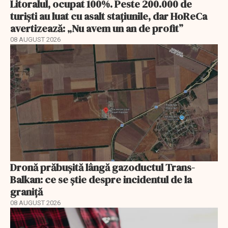
Litoralul, ocupat 100%. Peste 200.000 de
turiști au luat cu asalt stațiunile, dar HoReCa
avertizează: „Nu avem un an de profit”
08 AUGUST 2026
Dronă prăbușită lângă gazoductul Trans-
Balkan: ce se știe despre incidentul de la
graniță
08 AUGUST 2026