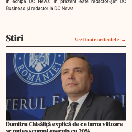
în echipa DC News. În prezent este redactor-şef DC
Business şi redactor la DC News.
Stiri
Vezi toate articolele
Dumitru Chisăliță explică de ce iarna viitoare
ar putea scumpi energia cu 20%