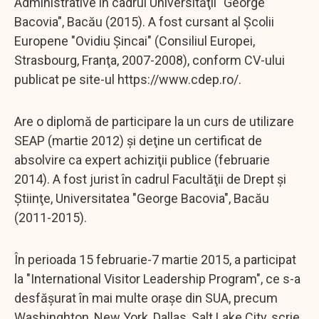
Administrative în cadrul Universităţii "George
Bacovia", Bacău (2015). A fost cursant al Şcolii
Europene "Ovidiu Şincai" (Consiliul Europei,
Strasbourg, Franţa, 2007-2008), conform CV-ului
publicat pe site-ul https://www.cdep.ro/.
Are o diplomă de participare la un curs de utilizare
SEAP (martie 2012) şi deţine un certificat de
absolvire ca expert achiziţii publice (februarie
2014). A fost jurist în cadrul Facultăţii de Drept şi
Ştiinţe, Universitatea "George Bacovia", Bacău
(2011-2015).
În perioada 15 februarie-7 martie 2015, a participat
la "International Visitor Leadership Program", ce s-a
desfăşurat în mai multe oraşe din SUA, precum
Washinghton, New York, Dallas, Salt Lake City, scrie