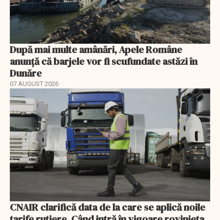
După mai multe amânări, Apele Române
anunță că barjele vor fi scufundate astăzi în
Dunăre
07 AUGUST 2026
CNAIR clarifică data de la care se aplică noile
tarife rutiere. Când intră în vigoare rovinieta