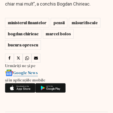
chiar mai mult”, a conchis Bogdan Chirieac.
ministerul finantelor
pensii
măsuri fiscale
bogdan chirieac
marcel bolos
bucura oprescu
Urmăriți-ne și pe
Google News
și în aplicațiile mobile