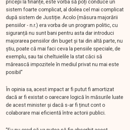
pricepi la finanțe, este vorba să poți conduce un
sistem foarte complicat, al doilea cel mai complicat
după sistem de Justiție. Acolo (măsura majorării
pensiilor - n.r.) era vorba de un program politic, cu
siguranță nu sunt bani pentru asta dar introduci
majorarea pensiilor din buget și tai din altă parte, nu
știu, poate că mai faci ceva la pensiile speciale, de
exemplu, sau tai cheltuielile la stat căci să
mărească impozitele în mediul privat nu mai este
posibil"
În opinia sa, acest impact ar fi putut fi amortizat
dacă ar fi existat o oarecare logică în măsurile luate
de acest minister și dacă s-ar fi ținut cont o
colaborare mai eficientă între actorii publici.
”Eu nu cred că va putea să fie absorbit acest