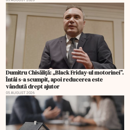
Dumitru Chisăliță: „Black Friday-ul motorinei”.
Întâi s-a scumpit, apoi reducerea este
vândută drept ajutor
05 AUGUST 2026