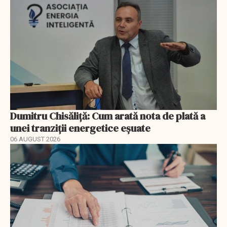
Dumitru Chisăliță: Cum arată nota de plată a
unei tranziții energetice eșuate
06 AUGUST 2026