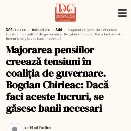
›
›
›
Majorarea pensiilor creează
DCBusiness
Actualitate
Stiri
tensiuni în coaliţia de guvernare. Bogdan Chirieac: Dacă faci aceste
lucruri, se găsesc banii necesari
Majorarea pensiilor
creează tensiuni în
coaliţia de guvernare.
Bogdan Chirieac: Dacă
faci aceste lucruri, se
găsesc banii necesari
De
Vlad Roibu