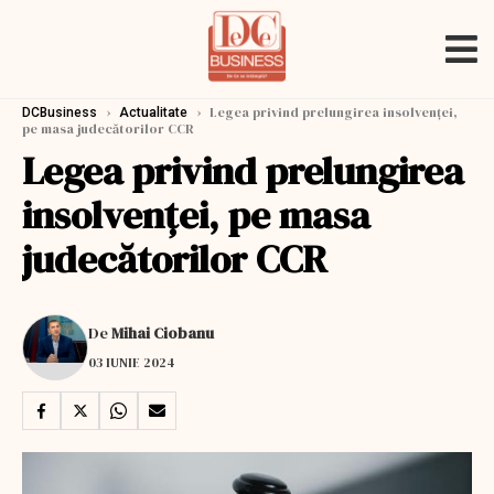
›
›
Legea privind prelungirea insolvenţei,
DCBusiness
Actualitate
pe masa judecătorilor CCR
Legea privind prelungirea
insolvenţei, pe masa
judecătorilor CCR
De
Mihai Ciobanu
03 IUNIE 2024