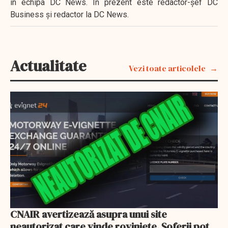
în echipa DC News. În prezent este redactor-şef DC
Business şi redactor la DC News.
Actualitate
Vezi toate articolele
CNAIR avertizează asupra unui site
neautorizat care vinde roviniete. Șoferii pot