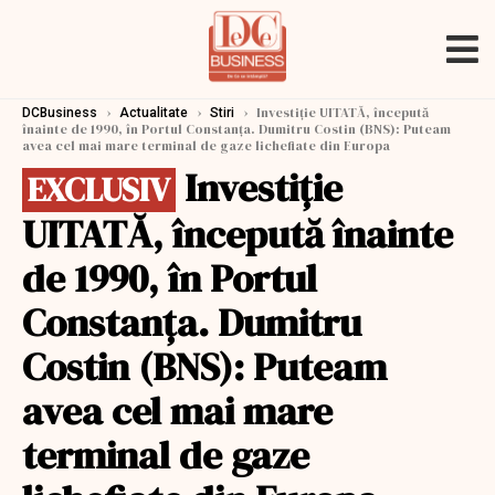
›
›
›
Investiţie UITATĂ, începută
DCBusiness
Actualitate
Stiri
înainte de 1990, în Portul Constanţa. Dumitru Costin (BNS): Puteam
avea cel mai mare terminal de gaze lichefiate din Europa
Investiţie
EXCLUSIV
UITATĂ, începută înainte
de 1990, în Portul
Constanţa. Dumitru
Costin (BNS): Puteam
avea cel mai mare
terminal de gaze