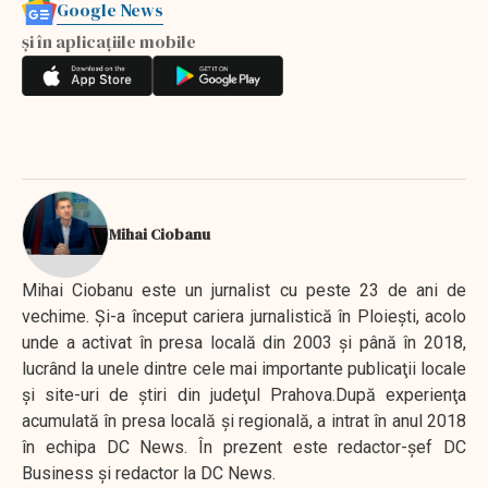
Google News
și în aplicațiile mobile
Mihai Ciobanu
Mihai Ciobanu este un jurnalist cu peste 23 de ani de
vechime. Şi-a început cariera jurnalistică în Ploieşti, acolo
unde a activat în presa locală din 2003 şi până în 2018,
lucrând la unele dintre cele mai importante publicaţii locale
şi site-uri de ştiri din judeţul Prahova.După experienţa
acumulată în presa locală şi regională, a intrat în anul 2018
în echipa DC News. În prezent este redactor-şef DC
Business şi redactor la DC News.