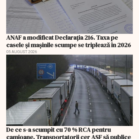
ANAF a modificat Declarația 216. Taxa pe
casele și mașinile scumpe se triplează în 2026
05 AUGUST 2026
De ce s-a scumpit cu 70 % RCA pentru
camioane. Transportatorii cer ASF să publice