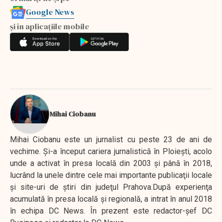
Google News
și în aplicațiile mobile
Mihai Ciobanu
Mihai Ciobanu este un jurnalist cu peste 23 de ani de
vechime. Şi-a început cariera jurnalistică în Ploieşti, acolo
unde a activat în presa locală din 2003 şi până în 2018,
lucrând la unele dintre cele mai importante publicaţii locale
şi site-uri de ştiri din judeţul Prahova.După experienţa
acumulată în presa locală şi regională, a intrat în anul 2018
în echipa DC News. În prezent este redactor-şef DC