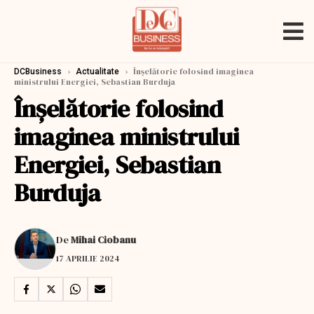
›
›
Înşelătorie folosind imaginea
DCBusiness
Actualitate
ministrului Energiei, Sebastian Burduja
Înşelătorie folosind
imaginea ministrului
Energiei, Sebastian
Burduja
De
Mihai Ciobanu
17 APRILIE 2024