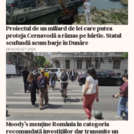
Proiectul de un miliard de lei care putea
proteja Cernavodă a rămas pe hârtie. Statul
scufundă acum barje în Dunăre
08 AUGUST 2026
Moody’s menține România în categoria
recomandată investițiilor dar transmite un