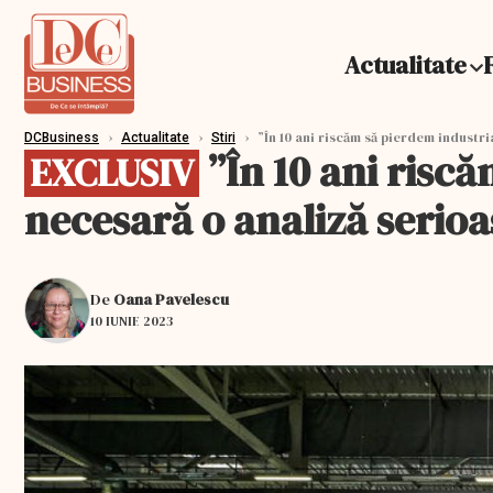
Actualitate
›
›
›
”În 10 ani riscăm să pierdem industri
DCBusiness
Actualitate
Stiri
”În 10 ani riscă
EXCLUSIV
necesară o analiză serioa
De
Oana Pavelescu
10 IUNIE 2023