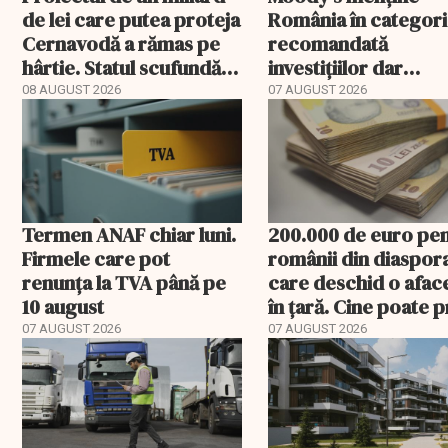
de lei care putea proteja
România în categori
Cernavodă a rămas pe
recomandată
hârtie. Statul scufundă
investițiilor dar
acum barje în Dunăre
transmite un
08 AUGUST 2026
07 AUGUST 2026
avertisment
Termen ANAF chiar luni.
200.000 de euro pe
Firmele care pot
românii din diaspor
renunța la TVA până pe
care deschid o afac
10 august
în țară. Cine poate p
banii și ce trebuie
07 AUGUST 2026
07 AUGUST 2026
rambursat