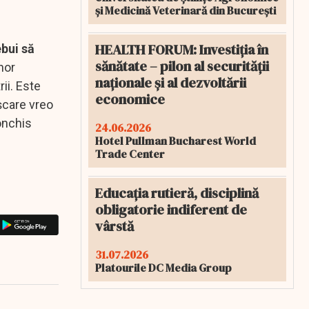
și Medicină Veterinară din București
HEALTH FORUM: Investiția în
ebui să
sănătate – pilon al securității
nor
naționale și al dezvoltării
ii. Este
economice
șcare vreo
onchis
24.06.2026
Hotel Pullman Bucharest World
Trade Center
Educația rutieră, disciplină
obligatorie indiferent de
vârstă
31.07.2026
Platourile DC Media Group