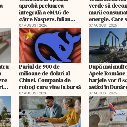
a
aprobă preluarea
verde să deco
integrală a eMAG de
marii consumat
către Naspers. Iulian
energie. Care 
Stanciu iese din
condițiile
07 AUGUST 2026
07 AUGUST 2026
acționariat
ntru
Pariul de 900 de
După mai multe
a
milioane de dolari al
Apele Române 
ere
Chinei. Compania de
barjele vor fi 
rimi
roboți care vine la bursă
astăzi în Dunăr
07 AUGUST 2026
07 AUGUST 2026