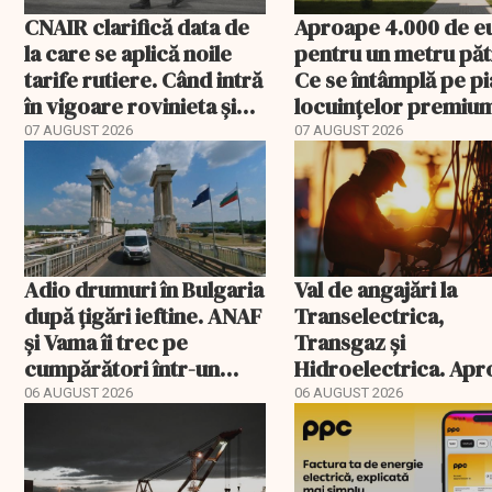
CNAIR clarifică data de
Aproape 4.000 de e
la care se aplică noile
pentru un metru păt
tarife rutiere. Când intră
Ce se întâmplă pe pi
în vigoare rovinieta și
locuințelor premiu
TollRo
07 AUGUST 2026
07 AUGUST 2026
Adio drumuri în Bulgaria
Val de angajări la
după țigări ieftine. ANAF
Transelectrica,
și Vama îi trec pe
Transgaz și
cumpărători într-un
Hidroelectrica. Ap
registru electronic
400 de posturi apro
06 AUGUST 2026
06 AUGUST 2026