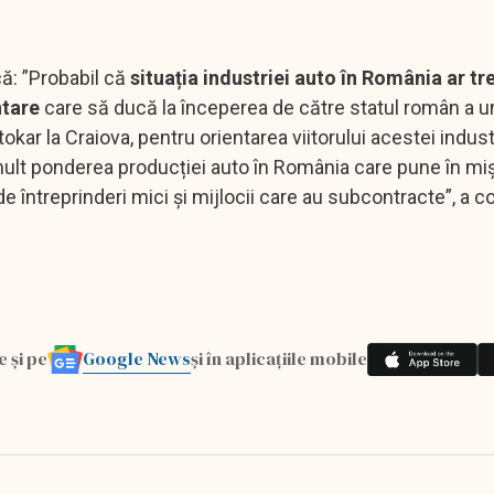
.
că: ”Probabil că
situația industriei auto în România ar tr
ntare
care să ducă la începerea de către statul român a u
kar la Craiova, pentru orientarea viitorului acestei industr
mult ponderea producției auto în România care pune în mi
 întreprinderi mici și mijlocii care au subcontracte”, a c
Google News
e și pe
și în aplicațiile mobile