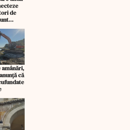
necteze
ori de
sunt
 amânări,
anunță că
scufundate
e