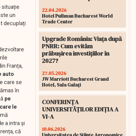
 situație
22.04.2026
este un
Hotel Pullman Bucharest World
Trade Center
t decuplați
Upgrade România: Viața după
PNRR: Cum evităm
 dezvoltare
prăbușirea investițiilor în
rile
2027?
in Franța,
27.05.2026
e auto
JW Marriott Bucharest Grand
e care se
Hotel, Sala Galați
rămas în
că
pe
CONFERINȚA
care le
UNIVERSITĂȚILOR EDIȚIA A
Temă
VI-A
 a intra și
10.06.2026
urența, că
Universitatea de Științe Agronomice