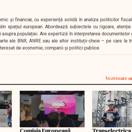
 și financiar, cu experiență solidă în analiza politicilor fiscal
in spațiul european. Abordează subiectele cu rigoare, atenție l
i asupra populației. Are expertiză în interpretarea documentelor 
oarte ale BNR, ANRE sau ale altor instituții-cheie – pe care le 
interesat de economie, companii și politici publice.
Vezi toate a
Comisia Europeană
Transelectrica