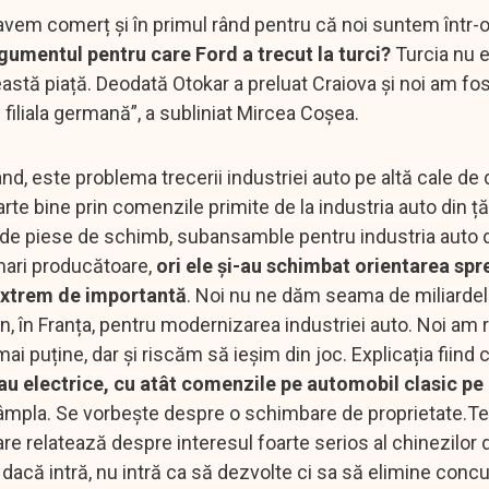
 avem comerț și în primul rând pentru că noi suntem într-o
rgumentul pentru care Ford a trecut la turci?
Turcia nu 
astă piață. Deodată Otokar a preluat Craiova și noi am fos
filiala germană”, a subliniat Mircea Coșea.
ând, este problema trecerii industriei auto pe altă cale de
rte bine prin comenzile primite de la industria auto din ță
de piese de schimb, subansamble pentru industria auto d
 mari producătoare,
ori ele și-au schimbat orientarea spr
extrem de importantă
. Noi nu ne dăm seama de miliardel
 în Franța, pentru modernizarea industriei auto. Noi am 
 puține, dar și riscăm să ieșim din joc. Explicația fiind 
u electrice, cu atât comenzile pe automobil clasic pe 
ntâmpla. Se vorbește despre o schimbare de proprietate.
 relatează despre interesul foarte serios al chinezilor de
 dacă intră, nu intră ca să dezvolte ci sa să elimine conc