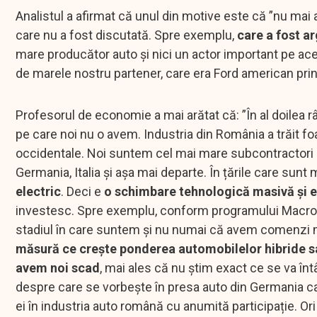
Analistul a afirmat că unul din motive este că ”nu mai
care nu a fost discutată. Spre exemplu,
care a fost a
mare producător auto și nici un actor important pe ace
de marele nostru partener, care era Ford american prin 
Profesorul de economie a mai arătat că: ”În al doilea r
pe care noi nu o avem. Industria din România a trăit foa
occidentale. Noi suntem cel mai mare subcontractori 
Germania, Italia și așa mai departe. În țările care sunt
electric
. Deci e
o schimbare tehnologică masivă și 
investesc. Spre exemplu, conform programului Macron,
stadiul în care suntem și nu numai că avem comenzi mai
măsură ce crește ponderea automobilelor hibride sa
avem noi scad
, mai ales că nu știm exact ce se va î
despre care se vorbește în presa auto din Germania care
ei în industria auto română cu anumită participație. Ori