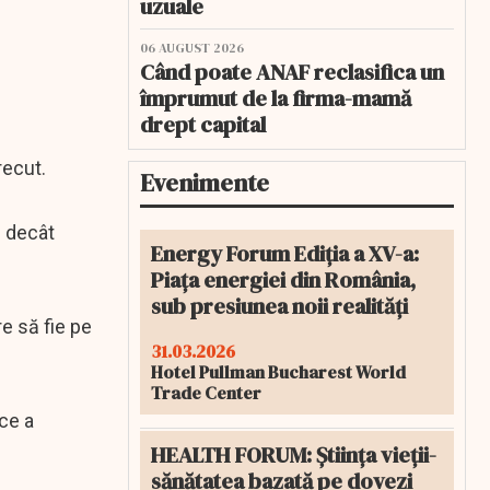
uzuale
06 AUGUST 2026
Când poate ANAF reclasifica un
împrumut de la firma-mamă
drept capital
recut.
Evenimente
c decât
Energy Forum Ediția a XV-a:
Piața energiei din România,
sub presiunea noii realități
re să fie pe
31.03.2026
Hotel Pullman Bucharest World
Trade Center
ce a
HEALTH FORUM: Știința vieții-
sănătatea bazată pe dovezi