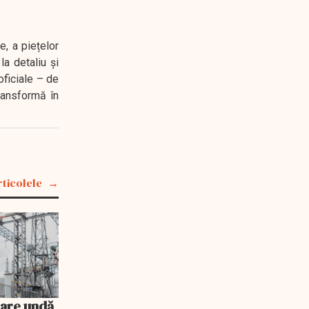
e, a piețelor
a detaliu și
oficiale – de
transformă în
rticolele
 are undă