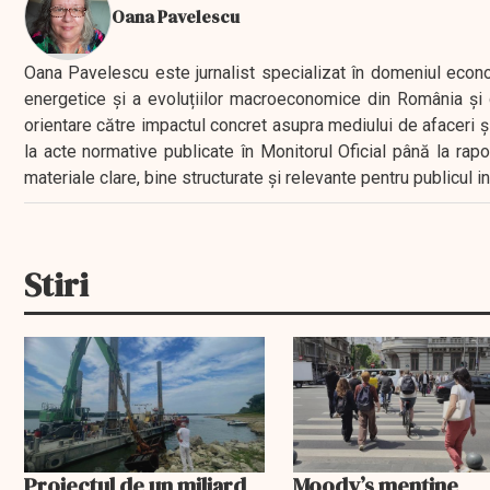
Oana Pavelescu
Oana Pavelescu este jurnalist specializat în domeniul economic
energetice și a evoluțiilor macroeconomice din România și d
orientare către impactul concret asupra mediului de afaceri ș
la acte normative publicate în Monitorul Oficial până la rap
materiale clare, bine structurate și relevante pentru publicul 
Stiri
Proiectul de un miliard
Moody’s menține