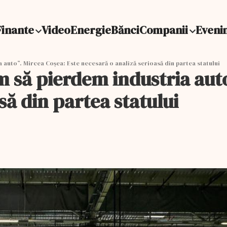
Finante
Video
Energie
Bănci
Companii
Eveni
a auto”. Mircea Coșea: Este necesară o analiză serioasă din partea statului
m să pierdem industria aut
să din partea statului