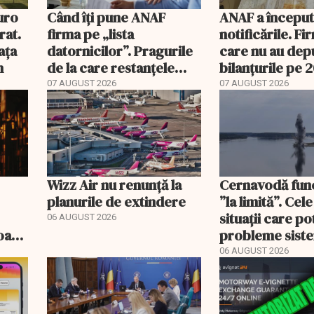
uro
Când îți pune ANAF
ANAF a începu
rat.
firma pe „lista
notificările. Fi
ața
datornicilor”. Pragurile
care nu au dep
m
de la care restanțele
bilanțurile pe 
devin publice
să ajungă inacti
07 AUGUST 2026
07 AUGUST 2026
Wizz Air nu renunță la
Cernavodă fun
planurile de extindere
”la limită”. Cel
situații care p
06 AUGUST 2026
roape
probleme sist
bate
energetic
06 AUGUST 2026