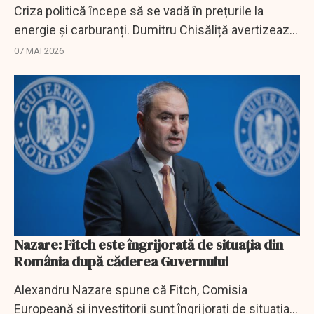
Criza politică începe să se vadă în prețurile la
energie și carburanți. Dumitru Chisăliță avertizează
asupra unor scumpiri accelerate dacă instabilitatea
07 MAI 2026
continuă.
Nazare: Fitch este îngrijorată de situația din
România după căderea Guvernului
Alexandru Nazare spune că Fitch, Comisia
Europeană și investitorii sunt îngrijorați de situația