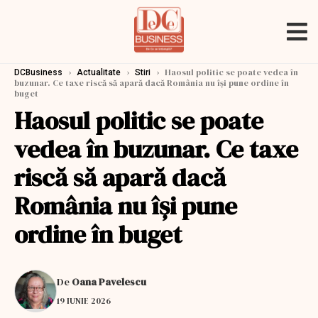
›
›
›
Haosul politic se poate vedea în
DCBusiness
Actualitate
Stiri
buzunar. Ce taxe riscă să apară dacă România nu își pune ordine în
buget
Haosul politic se poate
vedea în buzunar. Ce taxe
riscă să apară dacă
România nu își pune
ordine în buget
De
Oana Pavelescu
19 IUNIE 2026