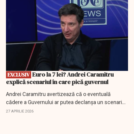
Euro la 7 lei? Andrei Caramitru
EXCLUSIV
explică scenariul în care pică guvernul
Andrei Caramitru avertizează că o eventuală
cădere a Guvernului ar putea declanșa un scenariu
de tip Grecia 2009, cu presiune pe leu și intervenția
27 APRILIE 2026
FMI.