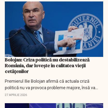
Bolojan: Criza politică nu destabilizează
România, dar lovește în calitatea vieții
cetăţenilor
Premierul Ilie Bolojan afirmă că actuala criză
politică nu va provoca probleme majore, însă va
întârzia proiecte esențiale și va afecta direct
27 APRILIE 2026
calitatea vieții românilor, subliniind că...
EXCLUSIV