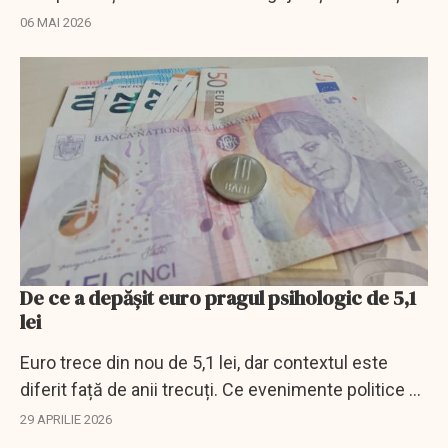
din România și urmăresc atent evoluțiile politice și
06 MAI 2026
bugetare.
De ce a depășit euro pragul psihologic de 5,1
lei
Euro trece din nou de 5,1 lei, dar contextul este
diferit față de anii trecuți. Ce evenimente politice și
economice au împins leul în jos.
29 APRILIE 2026