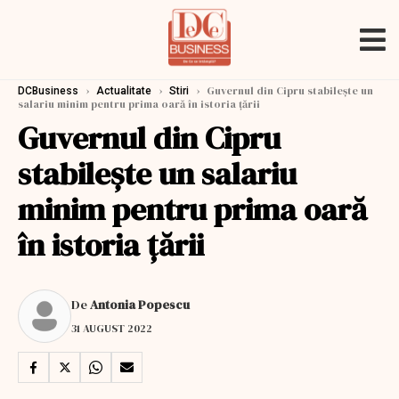
›
›
›
Guvernul din Cipru stabileşte un
DCBusiness
Actualitate
Stiri
salariu minim pentru prima oară în istoria ţării
Guvernul din Cipru
stabileşte un salariu
minim pentru prima oară
în istoria ţării
De
Antonia Popescu
31 AUGUST 2022