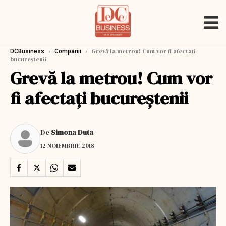
›
›
Grevă la metrou! Cum vor fi afectați
DCBusiness
Companii
bucureștenii
Grevă la metrou! Cum vor
fi afectați bucureștenii
De
Simona Duta
12 NOIEMBRIE 2018