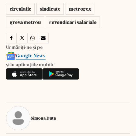
circulatie
sindicate
metrorex
greva metrou
revendicari salariale
Urmăriți-ne și pe
Google News
și în aplicațiile mobile
Simona Duta