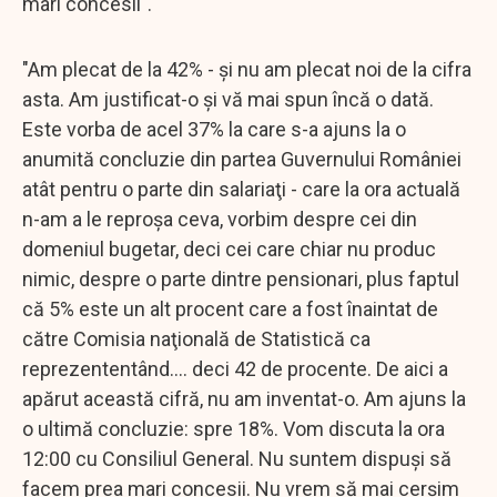
mari concesii".
"Am plecat de la 42% - şi nu am plecat noi de la cifra
asta. Am justificat-o şi vă mai spun încă o dată.
Este vorba de acel 37% la care s-a ajuns la o
anumită concluzie din partea Guvernului României
atât pentru o parte din salariaţi - care la ora actuală
n-am a le reproşa ceva, vorbim despre cei din
domeniul bugetar, deci cei care chiar nu produc
nimic, despre o parte dintre pensionari, plus faptul
că 5% este un alt procent care a fost înaintat de
către Comisia naţională de Statistică ca
reprezententând.... deci 42 de procente. De aici a
apărut această cifră, nu am inventat-o. Am ajuns la
o ultimă concluzie: spre 18%. Vom discuta la ora
12:00 cu Consiliul General. Nu suntem dispuşi să
facem prea mari concesii. Nu vrem să mai cerşim