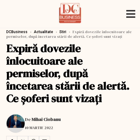
›
›
›
Expiră dovezile înlocuitoare ale
DCBusiness
Actualitate
Stiri
permiselor, după încetarea stării de alertă. Ce şoferi sunt vizaţi
Expiră dovezile
înlocuitoare ale
permiselor, după
încetarea stării de alertă.
Ce şoferi sunt vizaţi
De
Mihai Ciobanu
10 MARTIE 2022