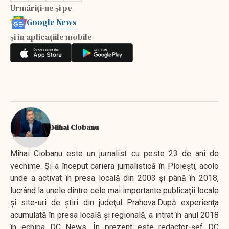
Urmăriți-ne și pe
Google News
și în aplicațiile mobile
Mihai Ciobanu
Mihai Ciobanu este un jurnalist cu peste 23 de ani de
vechime. Şi-a început cariera jurnalistică în Ploieşti, acolo
unde a activat în presa locală din 2003 şi până în 2018,
lucrând la unele dintre cele mai importante publicaţii locale
şi site-uri de ştiri din judeţul Prahova.După experienţa
acumulată în presa locală şi regională, a intrat în anul 2018
în echipa DC News. În prezent este redactor-şef DC