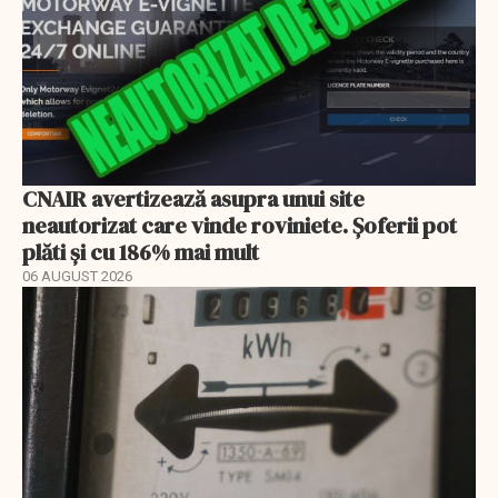
CNAIR avertizează asupra unui site
neautorizat care vinde roviniete. Șoferii pot
plăti și cu 186% mai mult
06 AUGUST 2026