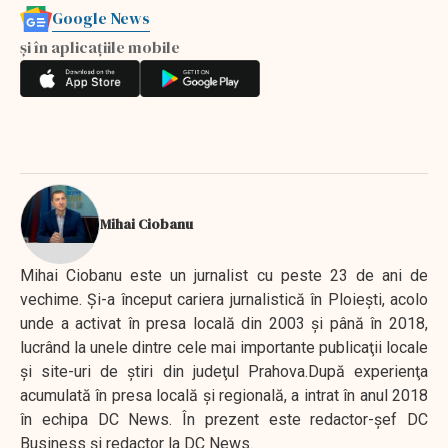
Google News
și în aplicațiile mobile
Mihai Ciobanu
Mihai Ciobanu este un jurnalist cu peste 23 de ani de
vechime. Şi-a început cariera jurnalistică în Ploieşti, acolo
unde a activat în presa locală din 2003 şi până în 2018,
lucrând la unele dintre cele mai importante publicaţii locale
şi site-uri de ştiri din judeţul Prahova.După experienţa
acumulată în presa locală şi regională, a intrat în anul 2018
în echipa DC News. În prezent este redactor-şef DC
Business şi redactor la DC News.