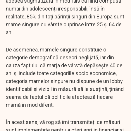
adesea stigmatizată în mod fals ca fiind compusă
numai din adolescenți iresponsabili, însă în
realitate, 85% din toți părinții singuri din Europa sunt
mame singure cu vârste cuprinse între 25 și 64 de
ani.
De asemenea, mamele singure constituie o
categorie demografică deseori neglijată, iar din
cauza faptului că marja de vârstă depășește 40 de
ani și include toate categoriile socio economice,
categoria mamelor singure nu dispune de un lobby
identificabil și vizibil în măsură să le susțină, ținând
seama de faptul că politicile afectează fiecare
mamă în mod diferit.
În acest sens, vă rog să îmi transmiteți ce măsuri
sunt implementate pentru a oferi sprijin financiar și