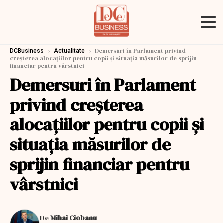
›
›
Demersuri în Parlament privind
DCBusiness
Actualitate
creşterea alocaţiilor pentru copii şi situaţia măsurilor de sprijin
financiar pentru vârstnici
Demersuri în Parlament
privind creşterea
alocaţiilor pentru copii şi
situaţia măsurilor de
sprijin financiar pentru
vârstnici
De
Mihai Ciobanu