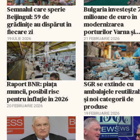
Semnalul care sperie
Bulgaria investește 
Beijingul: 59 de
milioane de euro în
grădinițe au dispărut în
modernizarea
fiecare zi
porturilor Varna și
Burgas
19 IULIE 2026
21 FEBRUARIE 2026
Raport BNR: piața
SGR se extinde cu
muncii, posibil risc
ambalajele reutiliza
pentru inflație în 2026
și noi categorii de
produse
20 FEBRUARIE 2026
19 FEBRUARIE 2026
EXCLUSIV
EXCLUSIV