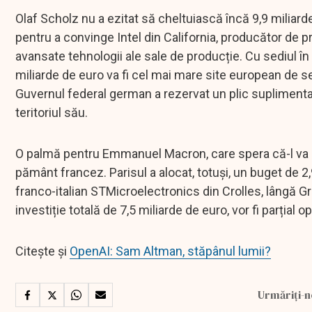
Olaf Scholz nu a ezitat să cheltuiască încă 9,9 miliarde 
pentru a convinge Intel din California, producător de
avansate tehnologii ale sale de producție. Cu sediul î
miliarde de euro va fi cel mai mare site european de 
Guvernul federal german a rezervat un plic suplimentar 
teritoriul său.
O palmă pentru Emmanuel Macron, care spera că-l va pu
pământ francez. Parisul a alocat, totuși, un buget de 2
franco-italian STMicroelectronics din Crolles, lângă Gr
investiție totală de 7,5 miliarde de euro, vor fi parți
Citește și
OpenAI: Sam Altman, stăpânul lumii?
Urmăriți-n