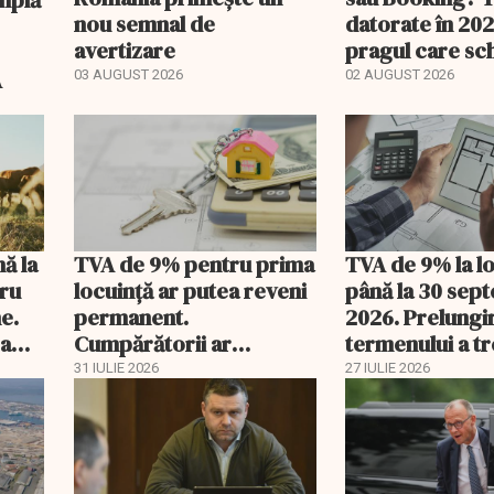
nou semnal de
datorate în 202
avertizare
pragul care s
regimul fiscal
A
03 AUGUST 2026
02 AUGUST 2026
nă la
TVA de 9% pentru prima
TVA de 9% la l
tru
locuință ar putea reveni
până la 30 sep
e.
permanent.
2026. Prelungi
 a
Cumpărătorii ar
termenului a t
economisi zeci de mii de
comisia din Pa
31 IULIE 2026
27 IULIE 2026
lei