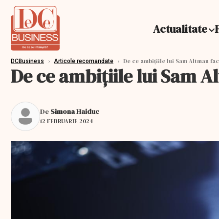
Actualitate
›
›
De ce ambițiile lui Sam Altman fac
DCBusiness
Articole recomandate
De ce ambițiile lui Sam A
De
Simona Haiduc
12 FEBRUARIE 2024