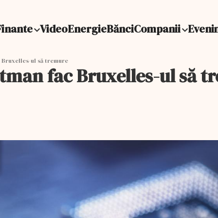
Finante
Video
Energie
Bănci
Companii
Eveni
 Bruxelles-ul să tremure
ltman fac Bruxelles-ul să 