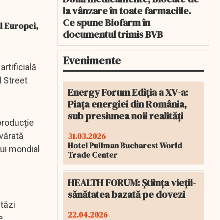
la vânzare în toate farmaciile.
Ce spune Biofarm în
l Europei,
documentul trimis BVB
Evenimente
rtificială
l Street
Energy Forum Ediția a XV-a:
Piața energiei din România,
sub presiunea noii realități
 producție
31.03.2026
evărată
Hotel Pullman Bucharest World
lui mondial
Trade Center
HEALTH FORUM: Știința vieții-
sănătatea bazată pe dovezi
tăzi
22.04.2026
e