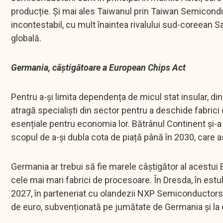
producție. Și mai ales Taiwanul prin Taiwan Semico
incontestabil, cu mult înaintea rivalului sud-coreean
globală.
Germania, câștigătoare a European Chips Act
Pentru a-și limita dependența de micul stat insular, di
atragă specialiști din sector pentru a deschide fabri
esențiale pentru economia lor. Bătrânul Continent și-a 
scopul de a-și dubla cota de piață până în 2030, care a
Germania ar trebui să fie marele câștigător al acestu
cele mai mari fabrici de procesoare. În Dresda, în estu
2027, în parteneriat cu olandezii NXP Semiconductors ș
de euro, subvenționată pe jumătate de Germania și la c