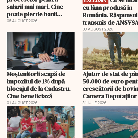
Ce se întâmplă
EXCLUSIV
salarii mai mari. Cine
cu lâna produsă în
poate pierde banii
România. Răspunsul
ceruți statului
transmis de ANSVS
05 AUGUST 2026
03 AUGUST 2026
Moștenitorii scapă de
Ajutor de stat de pâ
impozitul de 1% după
50.000 de euro pen
blocajul de la Cadastru.
crescătorii de bovin
Cine beneficiază
Camera Deputaților
aprobat schema
01 AUGUST 2026
31 IULIE 2026