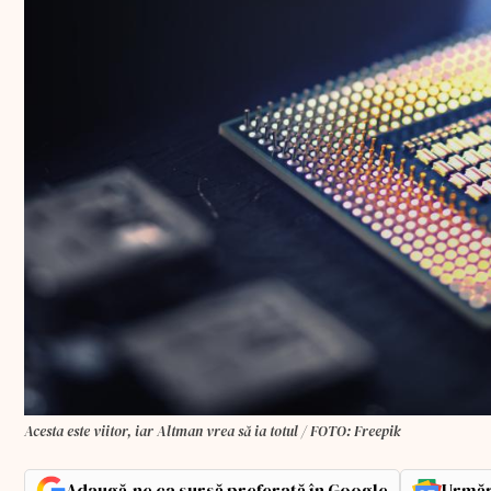
Acesta este viitor, iar Altman vrea să ia totul / FOTO: Freepik
Adaugă-ne ca sursă preferată în Google
Urmăr