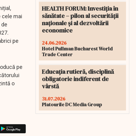
HEALTH FORUM: Investiția în
țial,
sănătate – pilon al securității
e cele mai
naționale și al dezvoltării
0 de
economice
027.
brici pe
24.06.2026
Hotel Pullman Bucharest World
Trade Center
producă pe
Educația rutieră, disciplină
cătorului
obligatorie indiferent de
zintă o
vârstă
31.07.2026
Platourile DC Media Group