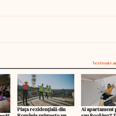
Vezi toate a
Piața rezidențială din
Ai apartament 
România primește un
sau Booking? 