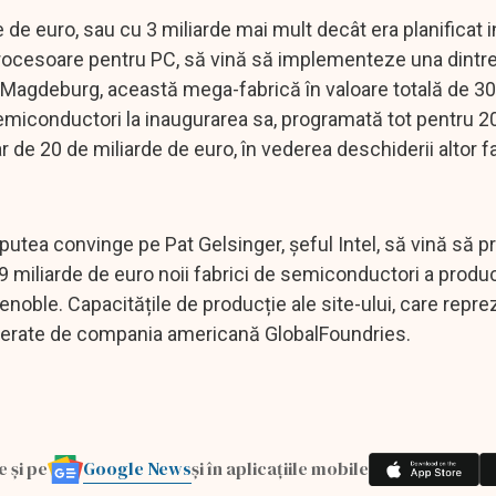
de euro, sau cu 3 miliarde mai mult decât era planificat ini
 procesoare pentru PC, să vină să implementeze una dintr
n Magdeburg, această mega-fabrică în valoare totală de 3
semiconductori la inaugurarea sa, programată tot pentru 2
de 20 de miliarde de euro, în vederea deschiderii altor fa
tea convinge pe Pat Gelsinger, șeful Intel, să vină să 
,9 miliarde de euro noii fabrici de semiconductori a produ
enoble. Capacitățile de producție ale site-ului, care repre
al operate de compania americană GlobalFoundries.
Google News
e și pe
și în aplicațiile mobile