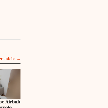
rticolele
pe Airbnb
Taxele