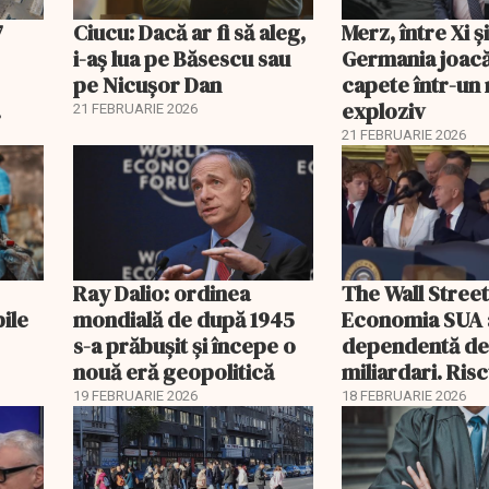
7
Ciucu: Dacă ar fi să aleg,
Merz, între Xi 
i-aș lua pe Băsescu sau
Germania joacă
pe Nicușor Dan
capete într-u
exploziv
21 FEBRUARIE 2026
21 FEBRUARIE 2026
Ray Dalio: ordinea
The Wall Street
bile
mondială de după 1945
Economia SUA 
s-a prăbușit și începe o
dependentă d
nouă eră geopolitică
miliardari. Ris
pentru burse ș
19 FEBRUARIE 2026
18 FEBRUARIE 2026