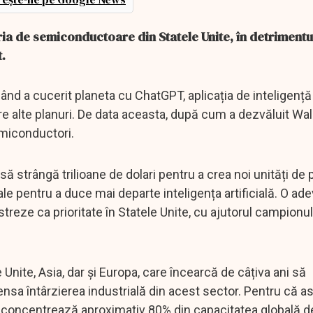
ria de semiconductoare din Statele Unite, în detrimentu
.
d a cucerit planeta cu ChatGPT, aplicația de inteligență a
e alte planuri. De data aceasta, după cum a dezvăluit Wal
emiconductori.
ă strângă trilioane de dolari pentru a crea noi unități de
le pentru a duce mai departe inteligența artificială. O ad
streze ca prioritate în Statele Unite, cu ajutorul campionu
 Unite, Asia, dar și Europa, care încearcă de câțiva ani să
a întârzierea industrială din acest sector. Pentru că as
re concentrează aproximativ 80% din capacitatea globală d