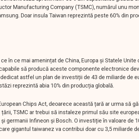
nductor Manufacturing Company (TSMC), numărul unu mon
 Samsung. Doar insula Taiwan reprezintă peste 60% din pro
n ce în ce mai amenințat de China, Europa și Statele Unite
ci capabile să producă aceste componente electronice de
dedicat astfel un plan de investiții de 43 de miliarde de e
stăzi reprezintă abia 10% din producția globală.
i European Chips Act, deoarece această țară ar urma să g
l țării, TSMC ar trebui să instaleze primul său site europe
i germanii Infineon și Bosch. O investiție în valoare de 1
are gigantul taiwanez va contribui doar cu 3,5 miliarde d