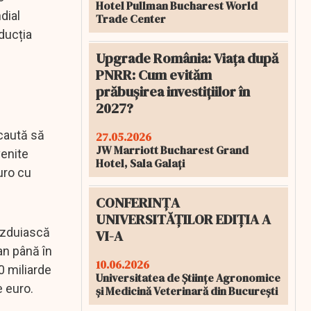
Hotel Pullman Bucharest World
dial
Trade Center
ducția
Upgrade România: Viața după
PNRR: Cum evităm
prăbușirea investițiilor în
2027?
 caută să
27.05.2026
JW Marriott Bucharest Grand
venite
Hotel, Sala Galați
uro cu
CONFERINȚA
UNIVERSITĂȚILOR EDIȚIA A
ăzduiască
VI-A
an până în
10.06.2026
0 miliarde
Universitatea de Științe Agronomice
e euro.
și Medicină Veterinară din București