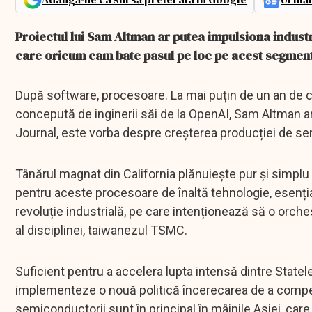
Proiectul lui Sam Altman ar putea impulsiona indust
care oricum cam bate pasul pe loc pe acest segment
După software, procesoare. La mai puțin de un an de cân
concepută de inginerii săi de la OpenAI, Sam Altman ar
Journal, este vorba despre creșterea producției de s
Tânărul magnat din California plănuiește pur și simplu s
pentru aceste procesoare de înaltă tehnologie, esenția
revoluție industrială, pe care intenționează să o orche
al disciplinei, taiwanezul TSMC.
Suficient pentru a accelera lupta intensă dintre Statele
implementeze o nouă politică încerecarea de a compens
semiconductorii sunt în principal în mâinile Asiei, ca