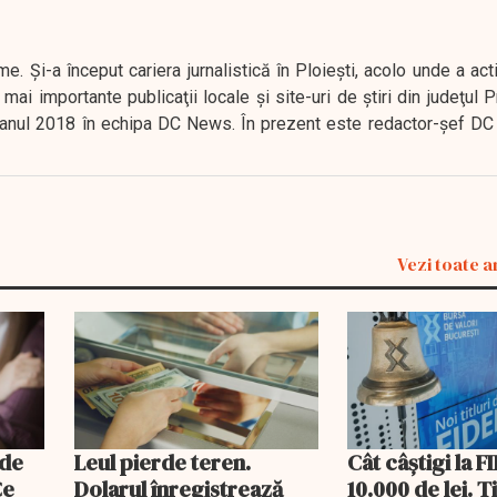
. Şi-a început cariera jurnalistică în Ploieşti, acolo unde a act
mai importante publicaţii locale şi site-uri de ştiri din judeţul
 în anul 2018 în echipa DC News. În prezent este redactor-şef DC
Vezi toate a
 de
Leul pierde teren.
Cât câștigi la F
Ce
Dolarul înregistrează
10.000 de lei. T