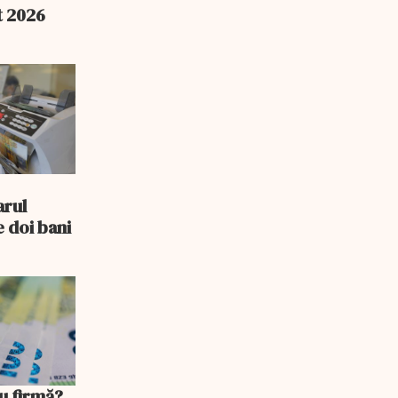
t 2026
e
arul
 doi bani
u firmă?