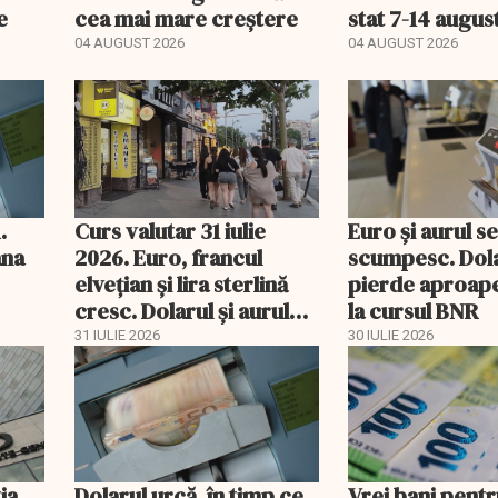
e
cea mai mare creștere
stat 7-14 augus
04 AUGUST 2026
04 AUGUST 2026
.
Curs valutar 31 iulie
Euro și aurul s
âna
2026. Euro, francul
scumpesc. Dol
elvețian și lira sterlină
pierde aproape
cresc. Dolarul și aurul
la cursul BNR
pierd teren
31 IULIE 2026
30 IULIE 2026
ia
Dolarul urcă, în timp ce
Vrei bani pentr