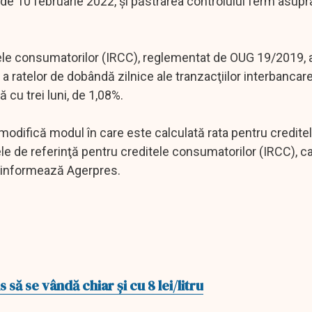
de 10 februarie 2022, şi păstrarea controlului ferm asupra 
itele consumatorilor (IRCC), reglementat de OUG 19/2019,
a ratelor de dobândă zilnice ale tranzacţiilor interbancare
ă cu trei luni, de 1,08%.
modifică modul în care este calculată rata pentru creditele
ele de referinţă pentru creditele consumatorilor (IRCC), ca
e, informează Agerpres.
să se vândă chiar şi cu 8 lei/litru