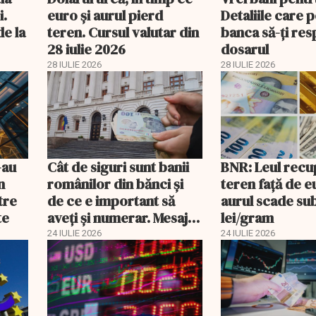
i.
euro și aurul pierd
Detaliile care 
de la
teren. Cursul valutar din
banca să-ți res
28 iulie 2026
dosarul
28 IULIE 2026
28 IULIE 2026
-au
Cât de siguri sunt banii
BNR: Leul rec
n
românilor din bănci şi
teren faţă de e
tre
de ce e important să
aurul scade su
te
aveţi şi numerar. Mesajul
lei/gram
BNR
24 IULIE 2026
24 IULIE 2026