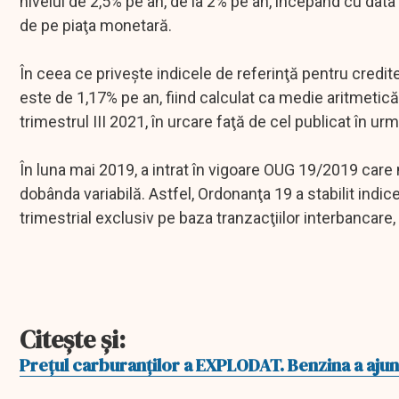
nivelul de 2,5% pe an, de la 2% pe an, începând cu data 
de pe piaţa monetară.
În ceea ce priveşte indicele de referinţă pentru cred
este de 1,17% pe an, fiind calculat ca medie aritmetică 
trimestrul III 2021, în urcare faţă de cel publicat în urm
În luna mai 2019, a intrat în vigoare OUG 19/2019 care 
dobânda variabilă. Astfel, Ordonanţa 19 a stabilit indic
trimestrial exclusiv pe baza tranzacţiilor interbancar
Citeşte şi:
Preţul carburanţilor a EXPLODAT. Benzina a ajuns 