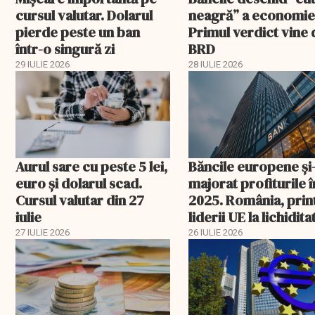
cursul valutar. Dolarul
neagră” a economie
pierde peste un ban
Primul verdict vine 
într-o singură zi
BRD
29 IULIE 2026
28 IULIE 2026
Aurul sare cu peste 5 lei,
Băncile europene și
euro și dolarul scad.
majorat profiturile î
Cursul valutar din 27
2025. România, prin
iulie
liderii UE la lichidita
27 IULIE 2026
26 IULIE 2026