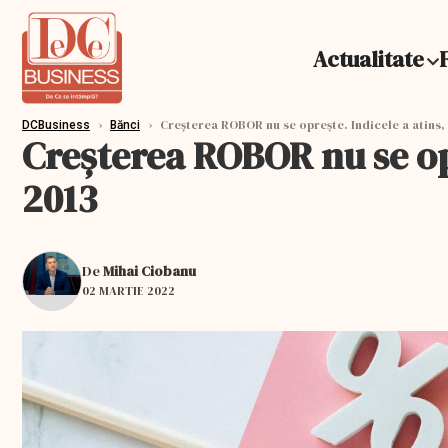
Actualitate
›
›
Creşterea ROBOR nu se opreşte. Indicele a atins
DCBusiness
Bănci
Creşterea ROBOR nu se op
2013
De
Mihai Ciobanu
02 MARTIE 2022