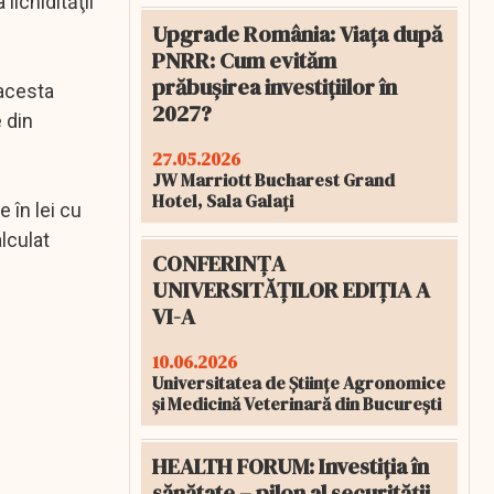
lichidităţii
Upgrade România: Viața după
PNRR: Cum evităm
prăbușirea investițiilor în
 acesta
2027?
 din
27.05.2026
JW Marriott Bucharest Grand
Hotel, Sala Galați
 în lei cu
lculat
CONFERINȚA
UNIVERSITĂȚILOR EDIȚIA A
VI-A
10.06.2026
Universitatea de Științe Agronomice
și Medicină Veterinară din București
HEALTH FORUM: Investiția în
sănătate – pilon al securității