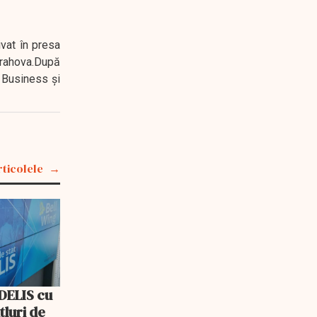
ivat în presa
 Prahova.După
 Business şi
rticolele
IDELIS cu
itluri de