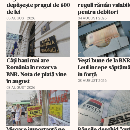
depășește pragul de 600
reguli rămân valabil
de lei
pentru debitori
05 AUGUST 2026
04 AUGUST 2026
Câți bani mai are
Vești bune de la BNR
România în rezerva
Leul începe săptăm
BNR. Nota de plată vine
în forță
în august
03 AUGUST 2026
03 AUGUST 2026
Mișcare importantă pe
Băncile deschid ”cut