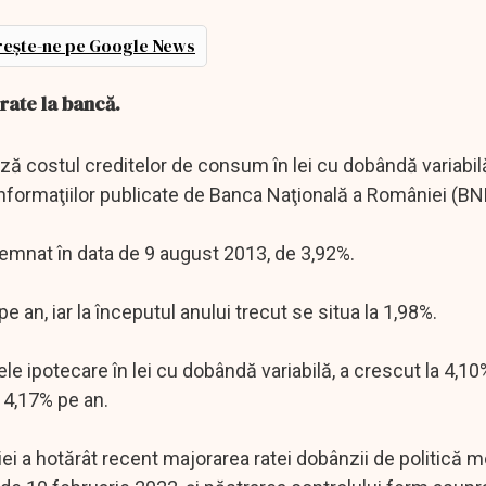
ește-ne pe Google News
 rate la bancă.
ază costul creditelor de consum în lei cu dobândă variabilă
 informaţiilor publicate de Banca Naţională a României (BN
nsemnat în data de 9 august 2013, de 3,92%.
e an, iar la începutul anului trecut se situa la 1,98%.
itele ipotecare în lei cu dobândă variabilă, a crescut la 4,10
a 4,17% pe an.
ei a hotărât recent majorarea ratei dobânzii de politică m