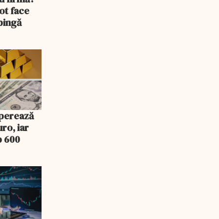
pot face
pingă
uperează
uro, iar
b 600