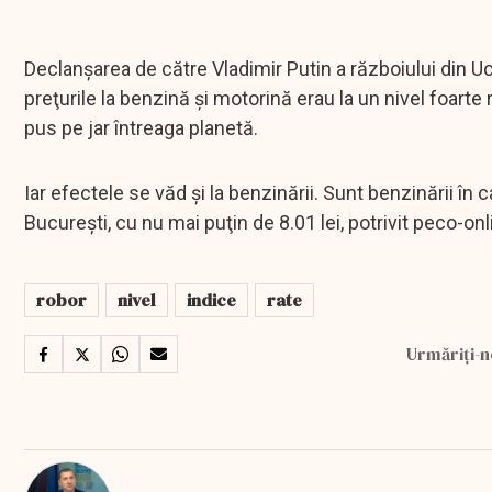
Declanşarea de către Vladimir Putin a războiului din U
preţurile la benzină şi motorină erau la un nivel foarte 
pus pe jar întreaga planetă.
Iar efectele se văd şi la benzinării. Sunt benzinării în
Bucureşti, cu nu mai puţin de 8.01 lei, potrivit peco-onl
robor
nivel
indice
rate
Urmăriți-n