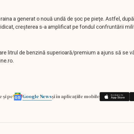
craina a generat o nouă undă de şoc pe pieţe. Astfel, dup
ridicat, creşterea s-a amplificat pe fondul confruntării mili
 care litrul de benzină superioară/premium a ajuns să se v
ine.ro.
Google News
e și pe
și în aplicațiile mobile