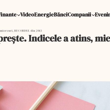
Finante
Video
Energie
Bănci
Companii
Eveni
, miercuri, RECORDUL din 2013
reşte. Indicele a atins, m