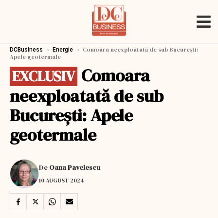
›
›
Comoara neexploatată de sub București:
DCBusiness
Energie
Apele geotermale
Comoara
EXCLUSIV
neexploatată de sub
București: Apele
geotermale
De
Oana Pavelescu
10 AUGUST 2024