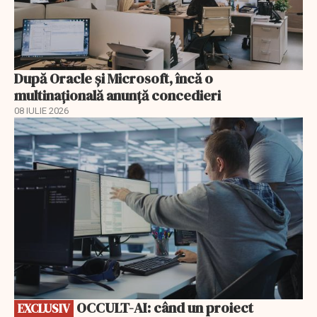
După Oracle şi Microsoft, încă o
multinaţională anunţă concedieri
08 IULIE 2026
EXCLUSIV
OCCULT-AI: când un proiect
EXCLUSIV