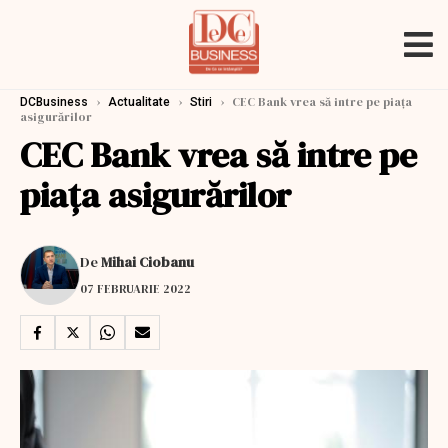
›
›
›
CEC Bank vrea să intre pe piaţa
DCBusiness
Actualitate
Stiri
asigurărilor
CEC Bank vrea să intre pe
piaţa asigurărilor
De
Mihai Ciobanu
07 FEBRUARIE 2022