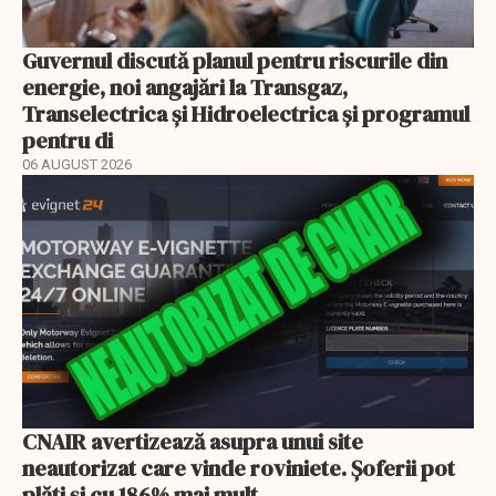
Guvernul discută planul pentru riscurile din
energie, noi angajări la Transgaz,
Transelectrica și Hidroelectrica și programul
pentru di
06 AUGUST 2026
CNAIR avertizează asupra unui site
neautorizat care vinde roviniete. Șoferii pot
plăti și cu 186% mai mult