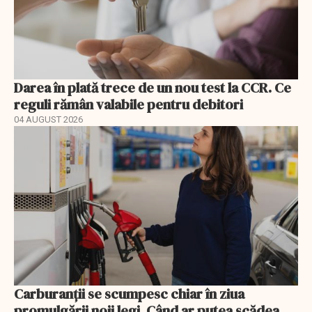
Darea în plată trece de un nou test la CCR. Ce
reguli rămân valabile pentru debitori
04 AUGUST 2026
Carburanții se scumpesc chiar în ziua
promulgării noii legi. Când ar putea scădea,