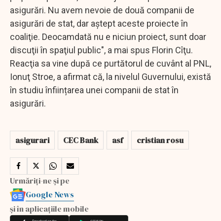
asigurări. Nu avem nevoie de două companii de
asigurări de stat, dar aştept aceste proiecte în
coaliţie. Deocamdată nu e niciun proiect, sunt doar
discuţii în spaţiul public", a mai spus Florin Cîţu.
Reacţia sa vine după ce purtătorul de cuvânt al PNL,
Ionuţ Stroe, a afirmat că, la nivelul Guvernului, există
în studiu înființarea unei companii de stat în
asigurări.
asigurari
CEC Bank
asf
cristian rosu
Urmăriți-ne și pe
Google News
și în aplicațiile mobile