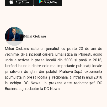
Mihai Ciobanu
Mihai Ciobanu este un jurnalist cu peste 23 de ani de
vechime. Şi-a început cariera jurnalistică în Ploieşti, acolo
unde a activat în presa locală din 2003 şi până în 2018,
lucrând la unele dintre cele mai importante publicaţii locale
şi site-uri de ştiri din judeţul Prahova.După experienţa
acumulată în presa locală şi regională, a intrat în anul 2018
în echipa DC News. În prezent este redactor-şef DC
Business şi redactor la DC News.