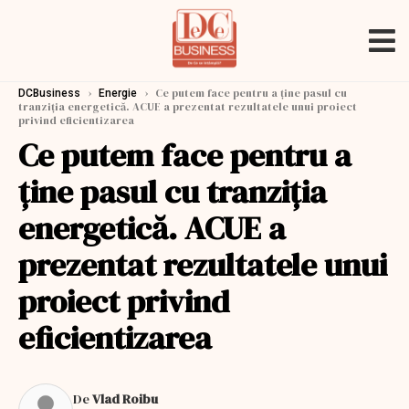
›
›
Ce putem face pentru a ține pasul cu
DCBusiness
Energie
tranziția energetică. ACUE a prezentat rezultatele unui proiect
privind eficientizarea
Ce putem face pentru a
ține pasul cu tranziția
energetică. ACUE a
prezentat rezultatele unui
proiect privind
eficientizarea
De
Vlad Roibu