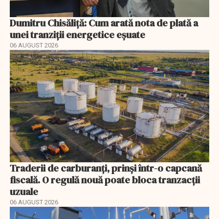
Dumitru Chisăliță: Cum arată nota de plată a
unei tranziții energetice eșuate
06 AUGUST 2026
Traderii de carburanți, prinși într-o capcană
fiscală. O regulă nouă poate bloca tranzacții
uzuale
06 AUGUST 2026