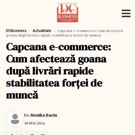
›
›
Capcana e-commerce: Cum afectează
DCBusiness
Actualitate
goana după livrări rapide stabilitatea forței de muncă
Capcana e-commerce:
Cum afectează goana
după livrări rapide
stabilitatea forței de
muncă
De
Monika Baciu
30 MAI 2026