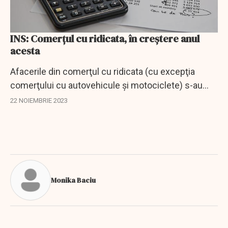
INS: Comerţul cu ridicata, în creştere anul
acesta
Afacerile din comerţul cu ridicata (cu excepţia
comerţului cu autovehicule şi motociclete) s-au
majorat cu 1,4%, ca serie brută, în primele nouă luni
22 NOIEMBRIE 2023
ale acestui an, comparativ cu intervalul...
Monika Baciu