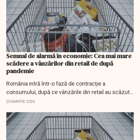
Semnal de alarmă în economie: Cea mai mare
scădere a vânzărilor din retail de după
pandemie
România intră într-o fază de contracție a
consumului, după ce vânzările din retail au scăzut
cu 6,5% în ianuarie 2026, cea mai abruptă diminuare
20 MARTIE 2026
de după pandemie.