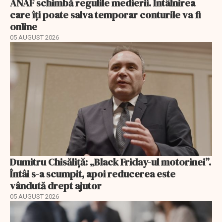
ANAF schimbă regulile medierii. Întâlnirea
care îți poate salva temporar conturile va fi
online
05 AUGUST 2026
Dumitru Chisăliță: „Black Friday-ul motorinei”.
Întâi s-a scumpit, apoi reducerea este
vândută drept ajutor
05 AUGUST 2026