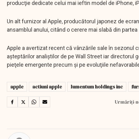
producţie dedicate celui mai ieftin model de iPhone, 
Un alt furnizor al Apple, producătorul japonez de ecrane
ansamblul anului, citând o cerere mai slabă din partea
Apple a avertizat recent că vânzările sale în sezonul cr
aşteptărilor analiştilor de pe Wall Street iar directorul
pieţele emergente precum şi pe evoluţiile nefavorabil
apple
actiuni apple
lumentum holdings inc
fur
Urmăriți-n