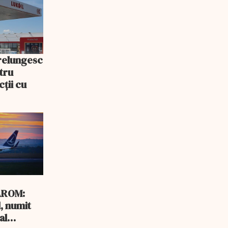
prelungesc
tru
ții cu
AROM:
, numit
al