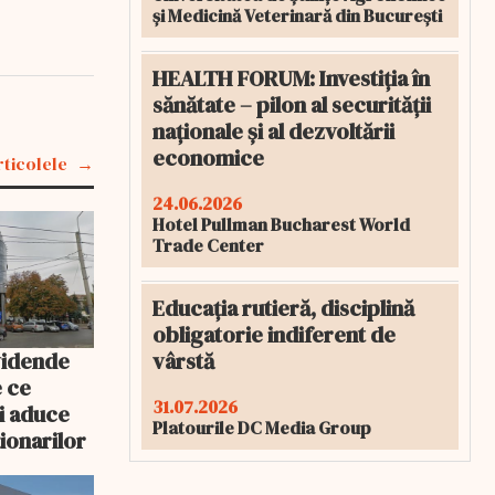
și Medicină Veterinară din București
HEALTH FORUM: Investiția în
sănătate – pilon al securității
naționale și al dezvoltării
economice
rticolele
24.06.2026
Hotel Pullman Bucharest World
Trade Center
Educația rutieră, disciplină
obligatorie indiferent de
vârstă
vidende
e ce
31.07.2026
i aduce
Platourile DC Media Group
ționarilor