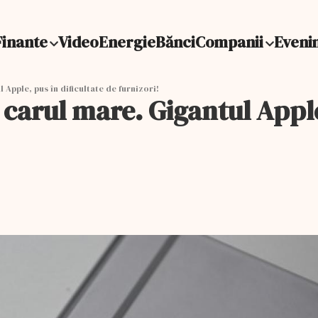
Finante
Video
Energie
Bănci
Companii
Eveni
Apple, pus în dificultate de furnizori!
arul mare. Gigantul Apple,