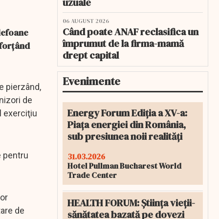
uzuale
06 AUGUST 2026
Când poate ANAF reclasifica un
lefoane
împrumut de la firma-mamă
 forțând
drept capital
Evenimente
e pierzând,
rnizori de
Energy Forum Ediția a XV-a:
 exerciţiu
Piața energiei din România,
sub presiunea noii realități
e pentru
31.03.2026
Hotel Pullman Bucharest World
Trade Center
lor
HEALTH FORUM: Știința vieții-
tare de
sănătatea bazată pe dovezi