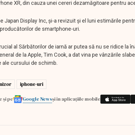
iPhone XR, din cauza unei cereri dezamăgitoare pentru ac
 Japan Display Inc, şi-a revizuit şi el luni estimările pent
 producătorilor de smartphone-uri.
ucial al Sărbătorilor de iarnă ar putea să nu se ridice la î
 general de la Apple, Tim Cook, a dat vina pe vânzările slab
e ale cursului de schimb.
nizor
iphone-uri
Google News
e și pe
și în aplicațiile mobile