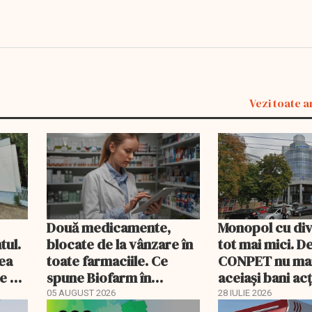
Vezi toate a
Două medicamente,
Monopol cu di
tul.
blocate de la vânzare în
tot mai mici. D
rea
toate farmaciile. Ce
CONPET nu ma
e a
spune Biofarm în
aceiași bani ac
documentul trimis BVB
05 AUGUST 2026
28 IULIE 2026