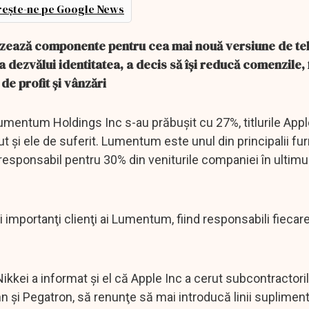
ește-ne pe Google News
izează componente pentru cea mai nouă versiune de te
-a dezvălui identitatea, a decis să îşi reducă comenzile,
de profit şi vânzări
Lumentum Holdings Inc s-au prăbușit cu 27%, titlurile Appl
avut şi ele de suferit. Lumentum este unul din principalii fu
responsabil pentru 30% din veniturile companiei în ultimul
 importanţi clienţi ai Lumentum, fiind responsabili fiecar
Nikkei a informat şi el că Apple Inc a cerut subcontractori
 şi Pegatron, să renunţe să mai introducă linii suplimen