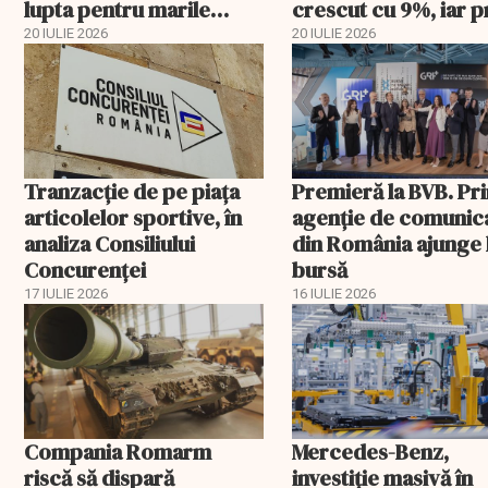
lupta pentru marile
crescut cu 9%, iar p
contracte din aviație și
metalului a urcat cu
20 IULIE 2026
20 IULIE 2026
apărare
peste 43%
Tranzacție de pe piața
Premieră la BVB. Pr
articolelor sportive, în
agenție de comunic
analiza Consiliului
din România ajunge 
Concurenţei
bursă
17 IULIE 2026
16 IULIE 2026
Compania Romarm
Mercedes-Benz,
riscă să dispară
investiție masivă în