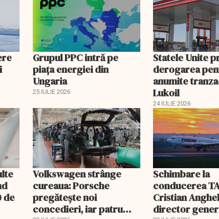
ere
Grupul PPC intră pe
Statele Unite 
i
piața energiei din
derogarea pen
Ungaria
anumite tranzac
Lukoil
25 IULIE 2026
24 IULIE 2026
ulte
Volkswagen strânge
Schimbare la
nd
cureaua: Porsche
conducerea T
0 de
pregătește noi
Cristian Anghel
concedieri, iar patru
director gener