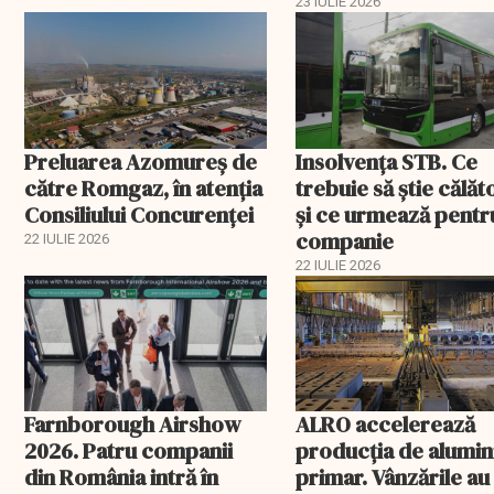
23 IULIE 2026
Preluarea Azomureş de
Insolvenţa STB. Ce
către Romgaz, în atenţia
trebuie să ştie călăto
Consiliului Concurenţei
şi ce urmează pentr
companie
22 IULIE 2026
22 IULIE 2026
Farnborough Airshow
ALRO accelerează
2026. Patru companii
producția de alumin
din România intră în
primar. Vânzările au