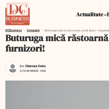
Actualitate
›
›
Buturuga mică răstoarnă carul mare. Gigantul 
DCBusiness
Companii
Buturuga mică răstoarnă c
furnizori!
De
Simona Duta
13 NOIEMBRIE 2018