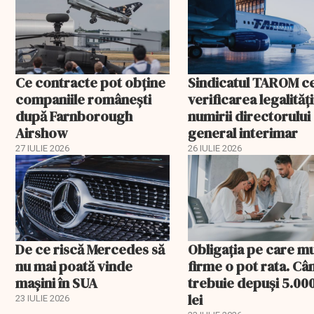
Ce contracte pot obține
Sindicatul TAROM c
companiile românești
verificarea legalități
după Farnborough
numirii directorului
Airshow
general interimar
27 IULIE 2026
26 IULIE 2026
De ce riscă Mercedes să
Obligația pe care m
nu mai poată vinde
firme o pot rata. Câ
mașini în SUA
trebuie depuși 5.00
lei
23 IULIE 2026