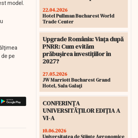
est model.
22.04.2026
Hotel Pullman Bucharest World
ru
Trade Center
Upgrade România: Viața după
PNRR: Cum evităm
nălţimea
prăbușirea investițiilor în
e de pe
2027?
27.05.2026
JW Marriott Bucharest Grand
Hotel, Sala Galați
CONFERINȚA
UNIVERSITĂȚILOR EDIȚIA A
VI-A
10.06.2026
Universitatea de Științe Agronomice