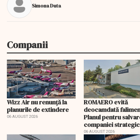
Simona Duta
Companii
Wizz Air nu renunță la
ROMAERO evită
planurile de extindere
deocamdată falimen
Planul pentru salva
06 AUGUST 2026
companiei strategic
fost confirmat
06 AUGUST 2026