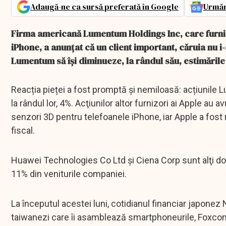
Adaugă-ne ca sursă preferată în Google
Urmăr
Firma americană Lumentum Holdings Inc, care furn
iPhone, a anunţat că un client important, căruia nu i
Lumentum să îşi diminueze, la rândul său, estimările 
Reacția pieței a fost promptă și nemiloasă: acțiunile 
la rândul lor, 4%. Acţiunilor altor furnizori ai Apple au 
senzori 3D pentru telefoanele iPhone, iar Apple a fost 
fiscal.
Huawei Technologies Co Ltd şi Ciena Corp sunt alţi doi
11% din veniturile companiei.
La începutul acestei luni, cotidianul financiar japonez 
taiwanezi care îi asamblează smartphoneurile, Foxconn