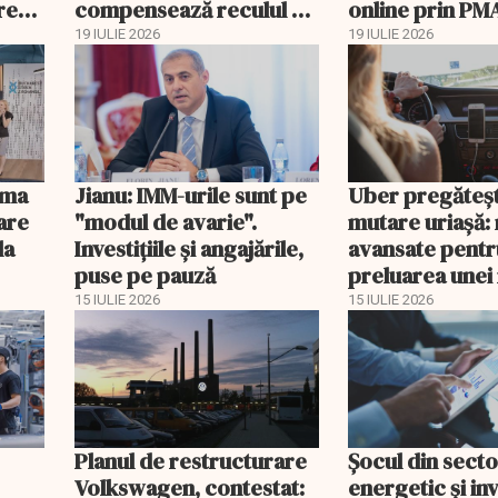
rețul
compensează reculul G-
online prin PM
Shock din China
19 IULIE 2026
19 IULIE 2026
ima
Jianu: IMM-urile sunt pe
Uber pregăteș
are
"modul de avarie".
mutare uriașă:
la
Investițiile și angajările,
avansate pentr
puse pe pauză
preluarea unei
platforme de li
15 IULIE 2026
15 IULIE 2026
Planul de restructurare
Șocul din secto
Volkswagen, contestat:
energetic și inv