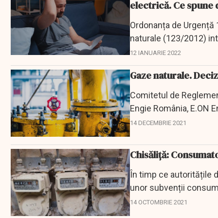
electrică. Ce spune 
Ordonanța de Urgență 1
naturale (123/2012) int
juridice vor să...
12 IANUARIE 2022
Gaze naturale. Deciz
Comitetul de Reglement
Engie România, E.ON En
instanţă de...
14 DECEMBRIE 2021
Chisăliță: Consumat
În timp ce autoritățile
unor subvenții consuma
furnizorului),...
14 OCTOMBRIE 2021