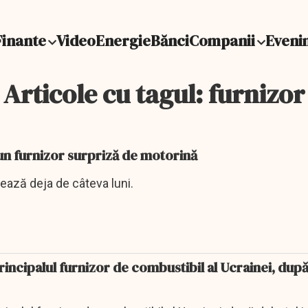
Finante
Video
Energie
Bănci
Companii
Eveni
Articole cu tagul: furnizor
un furnizor surpriză de motorină
rează deja de câteva luni.
incipalul furnizor de combustibil al Ucrainei, după