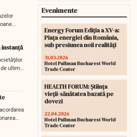
Evenimente
azelor
rsoane
Energy Forum Ediția a XV-a:
Piața energiei din România,
sub presiunea noii realități
 instanță
31.03.2026
cietăţilor
Hotel Pullman Bucharest World
 de ultimă
Trade Center
HEALTH FORUM: Știința
vieții-sănătatea bazată pe
nte
dovezi
 acordarea
22.04.2026
ionarea
Hotel Pullman Bucharest World
Trade Center