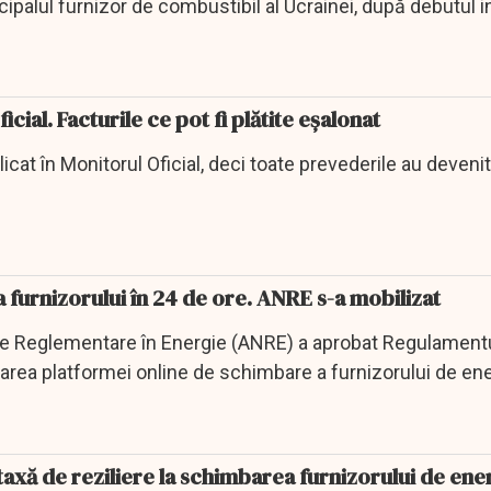
ipalul furnizor de combustibil al Ucrainei, după debutul i
icial. Facturile ce pot fi plătite eșalonat
cat în Monitorul Oficial, deci toate prevederile au devenit
furnizorului în 24 de ore. ANRE s-a mobilizat
de Reglementare în Energie (ANRE) a aprobat Regulamentu
narea platformei online de schimbare a furnizorului de en
 taxă de reziliere la schimbarea furnizorului de ene