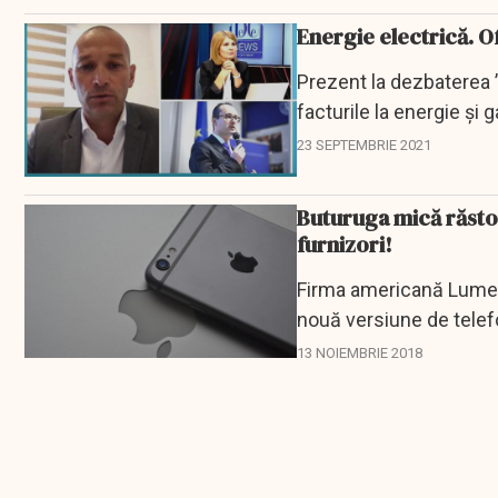
Energie electrică. Of
Prezent la dezbaterea
facturile la energie și
dezvăluit motivele pent
23 SEPTEMBRIE 2021
Buturuga mică răstoa
furnizori!
Firma americană Lumen
nouă versiune de telefo
identitatea, a decis...
13 NOIEMBRIE 2018