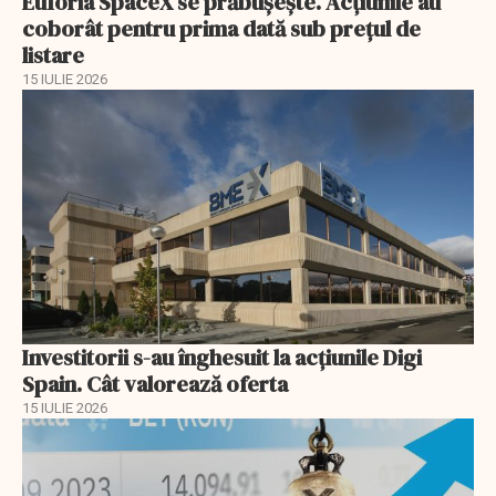
Euforia SpaceX se prăbușește. Acțiunile au
coborât pentru prima dată sub prețul de
listare
15 IULIE 2026
Investitorii s-au înghesuit la acțiunile Digi
Spain. Cât valorează oferta
15 IULIE 2026