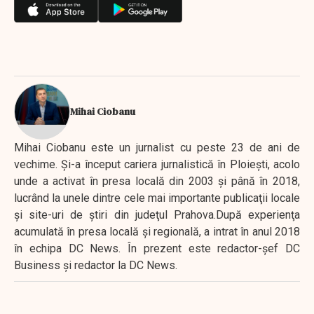
Mihai Ciobanu
Mihai Ciobanu este un jurnalist cu peste 23 de ani de
vechime. Şi-a început cariera jurnalistică în Ploieşti, acolo
unde a activat în presa locală din 2003 şi până în 2018,
lucrând la unele dintre cele mai importante publicaţii locale
şi site-uri de ştiri din judeţul Prahova.După experienţa
acumulată în presa locală şi regională, a intrat în anul 2018
în echipa DC News. În prezent este redactor-şef DC
Business şi redactor la DC News.