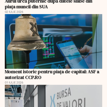
Aurul urcă puternic după datele slabe din
piața muncii din SUA
02 IULIE 2026
Moment istoric pentru piața de capital: ASF a
autorizat CCP.RO
01 IULIE 2026