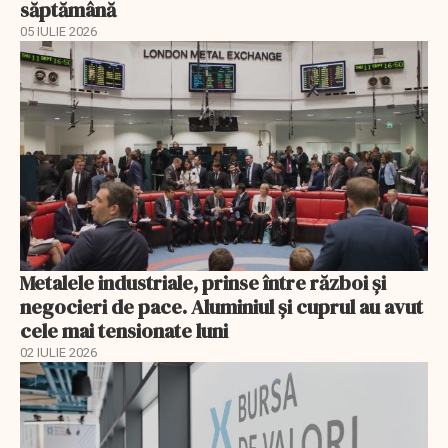
săptămână
05 IULIE 2026
Metalele industriale, prinse între război și
negocieri de pace. Aluminiul și cuprul au avut
cele mai tensionate luni
02 IULIE 2026