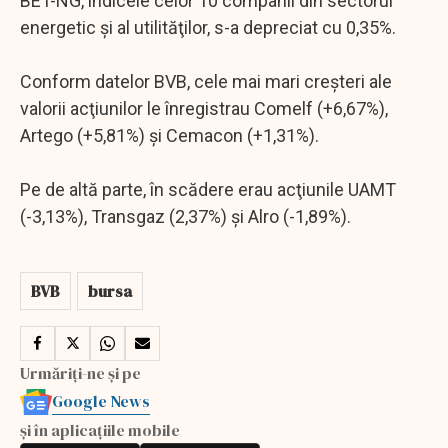
BET-NG, indicele celor 10 companii din sectorul
energetic şi al utilităţilor, s-a depreciat cu 0,35%.
Conform datelor BVB, cele mai mari creşteri ale
valorii acţiunilor le înregistrau Comelf (+6,67%),
Artego (+5,81%) şi Cemacon (+1,31%).
Pe de altă parte, în scădere erau acţiunile UAMT
(-3,13%), Transgaz (2,37%) şi Alro (-1,89%).
BVB
bursa
Urmăriți-ne și pe
Google News
și în aplicațiile mobile