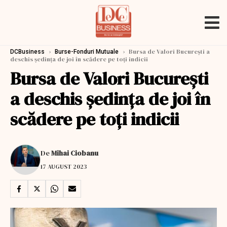
›
›
Bursa de Valori Bucureşti a
DCBusiness
Burse-Fonduri Mutuale
deschis şedinţa de joi în scădere pe toţi indicii
Bursa de Valori Bucureşti
a deschis şedinţa de joi în
scădere pe toţi indicii
De
Mihai Ciobanu
17 AUGUST 2023