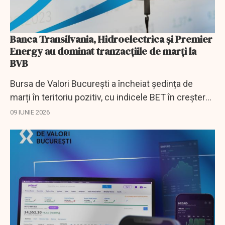
Banca Transilvania, Hidroelectrica și Premier
Energy au dominat tranzacțiile de marți la
BVB
Bursa de Valori București a încheiat ședința de
marți în teritoriu pozitiv, cu indicele BET în creștere
cu 0,08%, la peste 30.000 de puncte. Valoarea totală
09 IUNIE 2026
a tranzacțiilor a depășit 123...