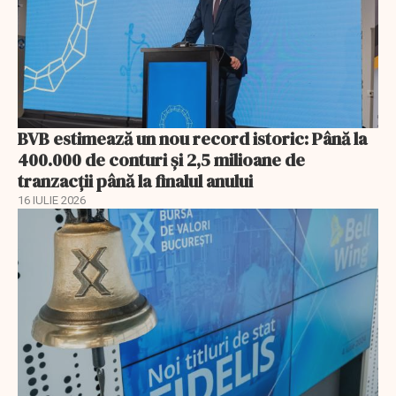
BVB estimează un nou record istoric: Până la
400.000 de conturi și 2,5 milioane de
tranzacții până la finalul anului
16 IULIE 2026