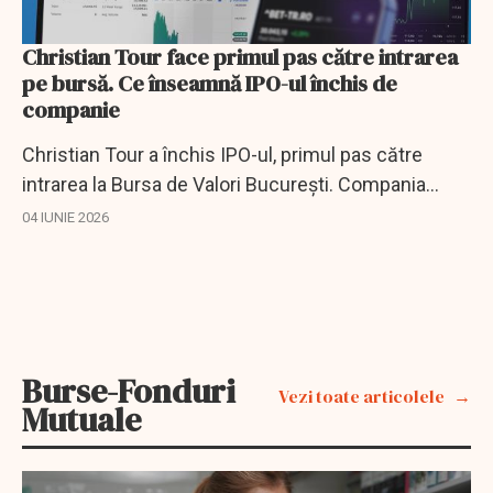
Christian Tour face primul pas către intrarea
pe bursă. Ce înseamnă IPO-ul închis de
companie
Christian Tour a închis IPO-ul, primul pas către
intrarea la Bursa de Valori București. Compania
poate încasa circa 119 milioane lei.
04 IUNIE 2026
Burse-Fonduri
Vezi toate articolele
Mutuale