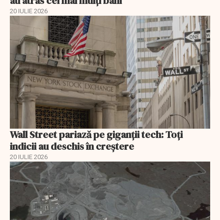
au atras cei mai mulți bani
20 IULIE 2026
Wall Street pariază pe giganții tech: Toți
indicii au deschis în creștere
20 IULIE 2026