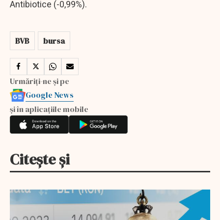
Antibiotice (-0,99%).
BVB
bursa
Urmăriți-ne și pe
Google News
și în aplicațiile mobile
Citește și