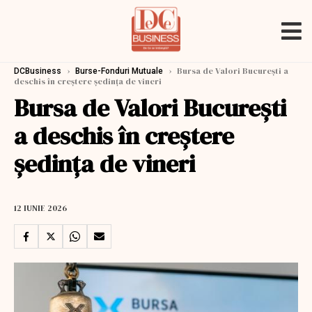
›
›
Bursa de Valori Bucureşti a
DCBusiness
Burse-Fonduri Mutuale
deschis în creştere şedinţa de vineri
Bursa de Valori Bucureşti
a deschis în creştere
şedinţa de vineri
12 IUNIE 2026