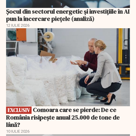
Șocul din sectorul energetic și investițiile în AI
pun la încercare piețele (analiză)
12 IULIE 2026
EXCLUSIV
Comoara care se pierde: De ce
EXCLUSIV
România risipește anual 25.000 de tone de
lână?
10 IULIE 2026