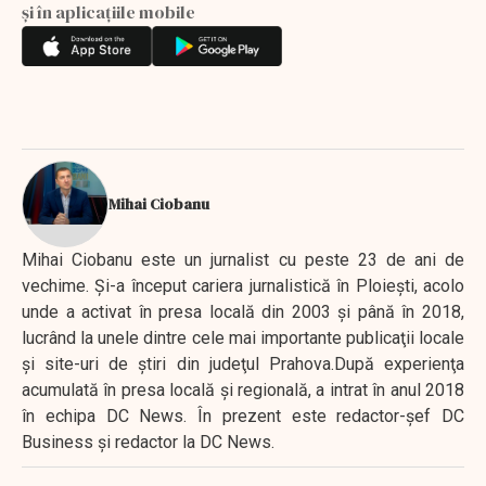
și în aplicațiile mobile
Mihai Ciobanu
Mihai Ciobanu este un jurnalist cu peste 23 de ani de
vechime. Şi-a început cariera jurnalistică în Ploieşti, acolo
unde a activat în presa locală din 2003 şi până în 2018,
lucrând la unele dintre cele mai importante publicaţii locale
şi site-uri de ştiri din judeţul Prahova.După experienţa
acumulată în presa locală şi regională, a intrat în anul 2018
în echipa DC News. În prezent este redactor-şef DC
Business şi redactor la DC News.