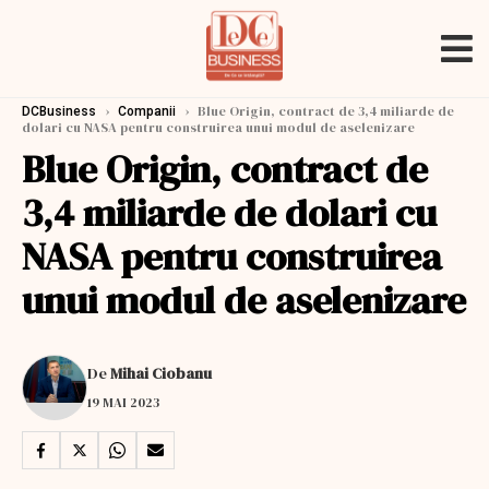
›
›
Blue Origin, contract de 3,4 miliarde de
DCBusiness
Companii
dolari cu NASA pentru construirea unui modul de aselenizare
Blue Origin, contract de
3,4 miliarde de dolari cu
NASA pentru construirea
unui modul de aselenizare
De
Mihai Ciobanu
19 MAI 2023