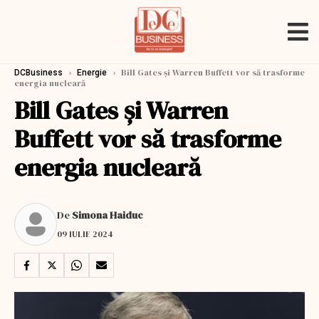
›
›
Bill Gates și Warren Buffett vor să trasforme
DCBusiness
Energie
energia nucleară
Bill Gates și Warren
Buffett vor să trasforme
energia nucleară
De
Simona Haiduc
09 IULIE 2024