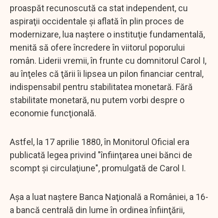
proaspăt recunoscută ca stat independent, cu
aspiraţii occidentale şi aflată în plin proces de
modernizare, lua naştere o instituţie fundamentală,
menită să ofere încredere în viitorul poporului
român. Liderii vremii, în frunte cu domnitorul Carol I,
au înţeles că ţării îi lipsea un pilon financiar central,
indispensabil pentru stabilitatea monetară. Fără
stabilitate monetară, nu putem vorbi despre o
economie funcţională.
Astfel, la 17 aprilie 1880, în Monitorul Oficial era
publicată legea privind "înfiinţarea unei bănci de
scompt şi circulaţiune", promulgată de Carol I.
Aşa a luat naştere Banca Naţională a României, a 16-
a bancă centrală din lume în ordinea înfiinţării,