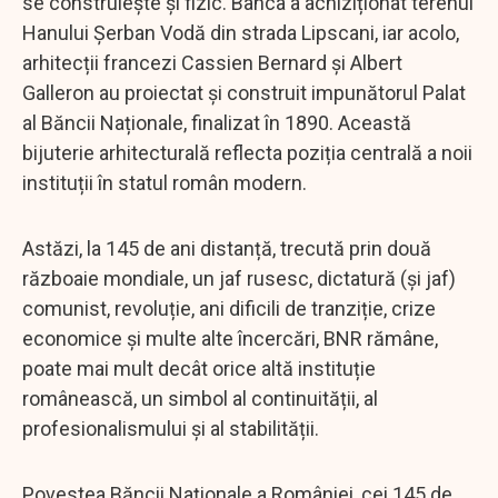
se construiește și fizic. Banca a achiziționat terenul
Hanului Șerban Vodă din strada Lipscani, iar acolo,
arhitecții francezi Cassien Bernard și Albert
Galleron au proiectat și construit impunătorul Palat
al Băncii Naționale, finalizat în 1890. Această
bijuterie arhitecturală reflecta poziția centrală a noii
instituții în statul român modern.
Astăzi, la 145 de ani distanță, trecută prin două
războaie mondiale, un jaf rusesc, dictatură (și jaf)
comunist, revoluție, ani dificili de tranziție, crize
economice și multe alte încercări, BNR rămâne,
poate mai mult decât orice altă instituție
românească, un simbol al continuității, al
profesionalismului și al stabilității.
Povestea Băncii Naționale a României, cei 145 de