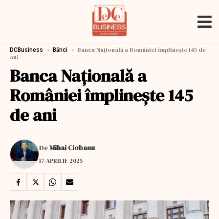
›
›
Banca Naţională a României împlineşte 145 de
DCBusiness
Bănci
ani
Banca Naţională a
României împlineşte 145
de ani
De
Mihai Ciobanu
17 APRILIE 2025