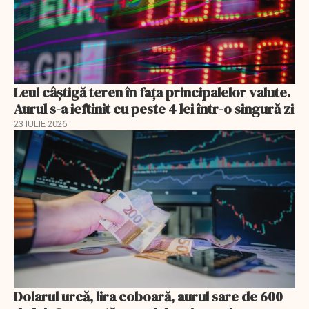
Leul câștigă teren în fața principalelor valute.
Aurul s-a ieftinit cu peste 4 lei într-o singură zi
23 IULIE 2026
Dolarul urcă, lira coboară, aurul sare de 600